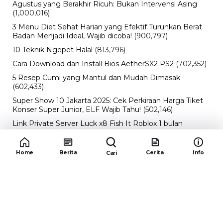
Agustus yang Berakhir Ricuh: Bukan Intervensi Asing
(1,000,016)
3 Menu Diet Sehat Harian yang Efektif Turunkan Berat
Badan Menjadi Ideal, Wajib dicoba!
(900,797)
10 Teknik Ngepet Halal
(813,796)
Cara Download dan Install Bios AetherSX2 PS2
(702,352)
5 Resep Cumi yang Mantul dan Mudah Dimasak
(602,433)
Super Show 10 Jakarta 2025: Cek Perkiraan Harga Tiket
Konser Super Junior, ELF Wajib Tahu!
(502,146)
Link Private Server Luck x8 Fish It Roblox 1 bulan
Diadakan oleh Redaksiku.com: Event Langka dengan
Drop Rate yang Melejit
(424,819)
Home
Berita
Cerita
Info
Cari
10 Film Indonesia Tayang November 2024, Ada Film
Wulan Guritno!
(352,096)
Promo Burger King Terbaru Januari 2026, Ini Detail
Paket Hematnya yang Bisa Kamu Nikmati
(341,747)
10 klub terbaik pes 2024 Sepanjang Sejarah
(54,014)