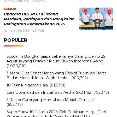
Kamis, 6 Agu 2026 - 15:09 WIB
Sejarah
Upacara HUT RI 81 di Istana
Merdeka, Persiapan dan Rangkaian
Peringatan Kemerdekaan 2026
Kamis, 6 Agu 2026 - 15:01 WIB
POPULER
Sosok Ini Bongkar Siapa Sebenarnya Dalang Demo 25
Agustus yang Berakhir Ricuh: Bukan Intervensi Asing
(1,000,010)
3 Menu Diet Sehat Harian yang Efektif Turunkan Berat
Badan Menjadi Ideal, Wajib dicoba!
(900,792)
10 Teknik Ngepet Halal
(813,791)
Cara Download dan Install Bios AetherSX2 PS2
(702,347)
5 Resep Cumi yang Mantul dan Mudah Dimasak
(602,417)
Super Show 10 Jakarta 2025: Cek Perkiraan Harga Tiket
Konser Super Junior, ELF Wajib Tahu!
(502,131)