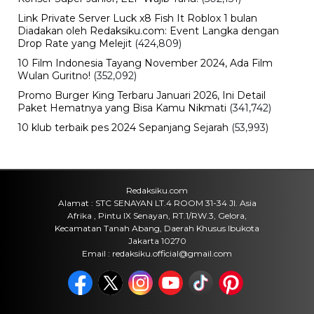
Link Private Server Luck x8 Fish It Roblox 1 bulan
Diadakan oleh Redaksiku.com: Event Langka dengan
Drop Rate yang Melejit
(424,809)
10 Film Indonesia Tayang November 2024, Ada Film
Wulan Guritno!
(352,092)
Promo Burger King Terbaru Januari 2026, Ini Detail
Paket Hematnya yang Bisa Kamu Nikmati
(341,742)
10 klub terbaik pes 2024 Sepanjang Sejarah
(53,993)
Redaksiku.com
Alamat : STC SENAYAN LT.4 ROOM 31-34 Jl. Asia
Afrika , Pintu IX Senayan, RT.1/RW.3, Gelora,
Kecamatan Tanah Abang, Daerah Khusus Ibukota
Jakarta 10270
Email : redaksiku.official@gmail.com