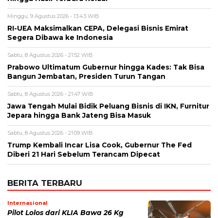
Alamat email tidak akan dipublikasikan. Kolom wajib ditandai *.
Komentar
*
Nama
*
Email
*
Simpan nama, email, dan situs web saya pada peramban ini