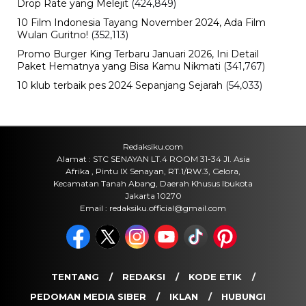
Lowongan Kerja
BPS Ungkap Data Pengangguran
Terbaru 2026, Lulusan SMK Masih
Paling Tinggi
Senin, 10 Agu 2026 - 22:12 WIB
Bisnis
Tak Kebagian ORI030? SR025 Segera
Hadir, Ini Jadwal, Tenor dan Cara
Belinya
Senin, 10 Agu 2026 - 22:02 WIB
Hiburan
The Crow Kembali Disorot,
Bagaimana Nasib Sekuel Film Bill
Skarsgård?
Senin, 10 Agu 2026 - 21:48 WIB
POPULER
Sosok Ini Bongkar Siapa Sebenarnya Dalang Demo 25
Agustus yang Berakhir Ricuh: Bukan Intervensi Asing