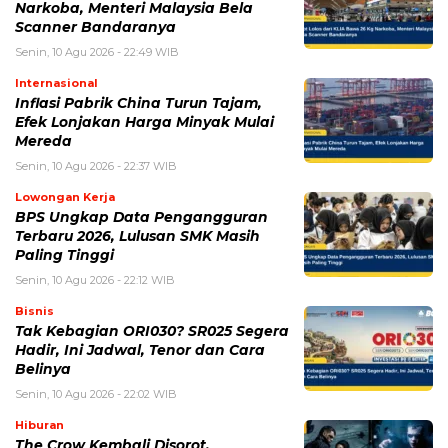
untuk komentar saya berikutnya.
BERITA TERKAIT
Senin, 10 Agustus 2026 - 10:49 WIB
Indeks Desa 2026 Belum Final, Ini Jadwal Verifikasi
hingga Hasil Terbaru Keluar
Minggu, 9 Agustus 2026 - 13:43 WIB
RI-UEA Maksimalkan CEPA, Delegasi Bisnis Emirat
Segera Dibawa ke Indonesia
Sabtu, 8 Agustus 2026 - 21:52 WIB
Prabowo Ultimatum Gubernur hingga Kades: Tak Bisa
Bangun Jembatan, Presiden Turun Tangan