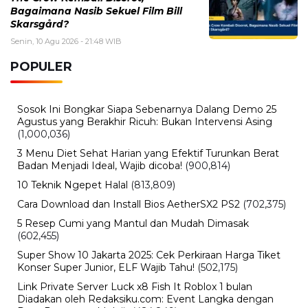
Sabtu, 8 Agustus 2026 - 21:47 WIB
Jawa Tengah Mulai Bidik Peluang Bisnis di IKN, Furnitur
Jepara hingga Bank Jateng Bisa Masuk
Sabtu, 8 Agustus 2026 - 21:09 WIB
Trump Kembali Incar Lisa Cook, Gubernur The Fed
Diberi 21 Hari Sebelum Terancam Dipecat
BERITA TERBARU
Internasional
Pilot Lolos dari KLIA Bawa 26 Kg
Narkoba, Menteri Malaysia Bela
Scanner Bandaranya
Senin, 10 Agu 2026 - 22:49 WIB
Internasional
Inflasi Pabrik China Turun Tajam,
Efek Lonjakan Harga Minyak Mulai
Mereda
Senin, 10 Agu 2026 - 22:37 WIB