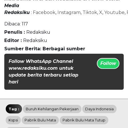
Media
Redaksiku
:
Facebook
,
Instagram
,
Tiktok
,
X
,
Youtube
,
Dibaca:
117
Penulis :
Redaksiku
Editor :
Redaksiku
Sumber Berita: Berbagai sumber
Follow WhatsApp Channel
Follow
www.redaksiku.com untuk
update berita terbaru setiap
hari
Tag :
Buruh Kehilangan Pekerjaan
Daya Indonesia
Kspsi
Pabrik Bulu Mata
Pabrik Bulu Mata Tutup