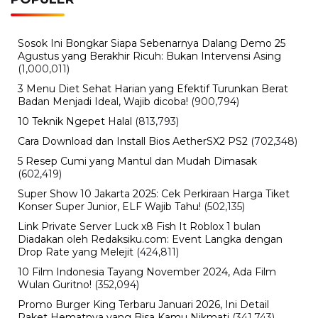
Sosok Ini Bongkar Siapa Sebenarnya Dalang Demo 25
Agustus yang Berakhir Ricuh: Bukan Intervensi Asing
(1,000,011)
3 Menu Diet Sehat Harian yang Efektif Turunkan Berat
Badan Menjadi Ideal, Wajib dicoba!
(900,794)
10 Teknik Ngepet Halal
(813,793)
Cara Download dan Install Bios AetherSX2 PS2
(702,348)
5 Resep Cumi yang Mantul dan Mudah Dimasak
(602,419)
Super Show 10 Jakarta 2025: Cek Perkiraan Harga Tiket
Konser Super Junior, ELF Wajib Tahu!
(502,135)
Link Private Server Luck x8 Fish It Roblox 1 bulan
Diadakan oleh Redaksiku.com: Event Langka dengan
Drop Rate yang Melejit
(424,811)
10 Film Indonesia Tayang November 2024, Ada Film
Wulan Guritno!
(352,094)
Promo Burger King Terbaru Januari 2026, Ini Detail
Paket Hematnya yang Bisa Kamu Nikmati
(341,743)