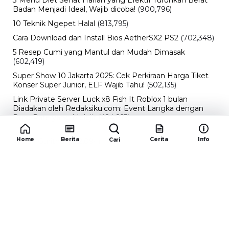
3 Menu Diet Sehat Harian yang Efektif Turunkan Berat
Badan Menjadi Ideal, Wajib dicoba!
(900,796)
10 Teknik Ngepet Halal
(813,795)
Cara Download dan Install Bios AetherSX2 PS2
(702,348)
5 Resep Cumi yang Mantul dan Mudah Dimasak
(602,419)
Super Show 10 Jakarta 2025: Cek Perkiraan Harga Tiket
Konser Super Junior, ELF Wajib Tahu!
(502,135)
Link Private Server Luck x8 Fish It Roblox 1 bulan
Diadakan oleh Redaksiku.com: Event Langka dengan
Drop Rate yang Melejit
(424,813)
10 Film Indonesia Tayang November 2024, Ada Film
Home
Berita
Cerita
Info
Cari
Wulan Guritno!
(352,094)
Promo Burger King Terbaru Januari 2026, Ini Detail
Paket Hematnya yang Bisa Kamu Nikmati
(341,743)
10 klub terbaik pes 2024 Sepanjang Sejarah
(53,999)
Redaksiku.com