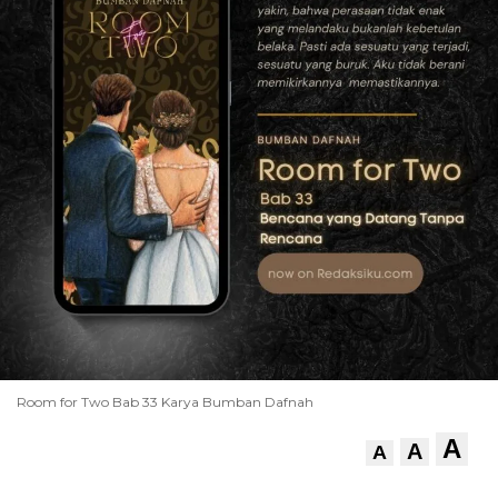
Room for Two Bab 33 Karya Bumban Dafnah
A
A
A