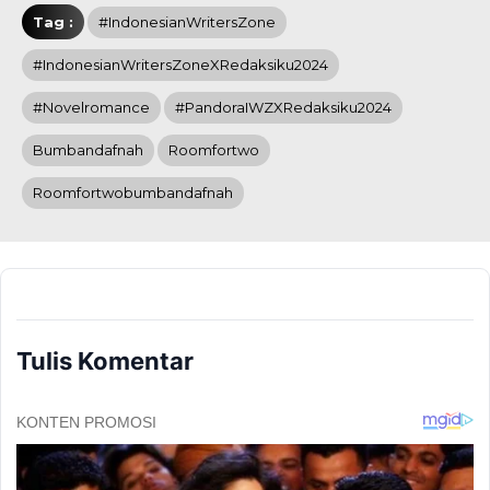
Tag :
#IndonesianWritersZone
#IndonesianWritersZoneXRedaksiku2024
#novelromance
#PandoraIWZXRedaksiku2024
Bumbandafnah
Roomfortwo
Roomfortwobumbandafnah
Tulis Komentar