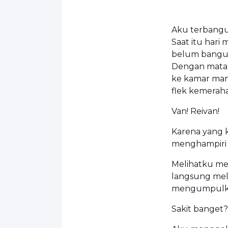
Aku terbangu
Saat itu hari
belum bangun 
Dengan mata 
ke kamar man
flek kemerah
Van! Reivan!
Karena yang 
menghampiri Re
Melihatku m
langsung melo
mengumpulkan
Sakit banget? 