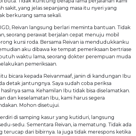
 buta. Tidak kuhitung berapa lama perjalanan kami
sakit, yang jelas sepanjang masa itu nyeri yang
ak berkurang sama sekali.
i IGD, Reivan langsung berlari meminta bantuan. Tidak
n, seorang perawat berjalan cepat menuju mobil
rong kursi roda. Bersama Reivan ia mendudukkanku
 kemudian aku dibawa ke tempat pemeriksaan bertriase
 butuh waktu lama, seorang dokter perempuan muda
elakukan pemeriksaan.
itu bicara kepada Reivanmaaf, janin di kandungan Ibu
da detak jantungnya. Saya sudah coba periksa
 hasilnya sama. Kehamilan Ibu tidak bisa diselamatkan.
an dan keselamatan Ibu, kami harus segera
dakan. Mohon disetujui.
berdiri di samping kasur yang kutiduri, langsung
sedu-sedu. Sementara Reivan, ia mematung. Tidak ada
g terucap dari bibirnya. Ia juga tidak merespons ketika