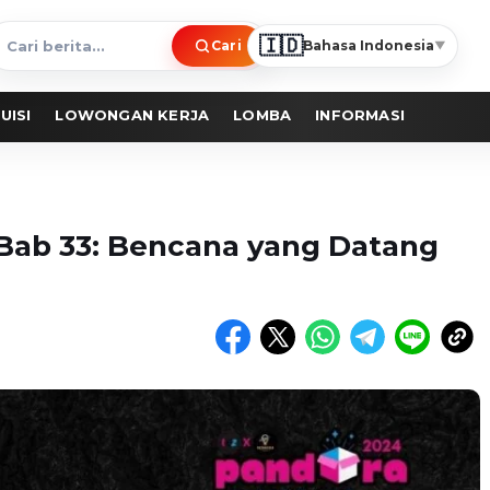
🇮🇩
Cari
Bahasa Indonesia
▼
ari
erita
UISI
LOWONGAN KERJA
LOMBA
INFORMASI
 Bab 33: Bencana yang Datang