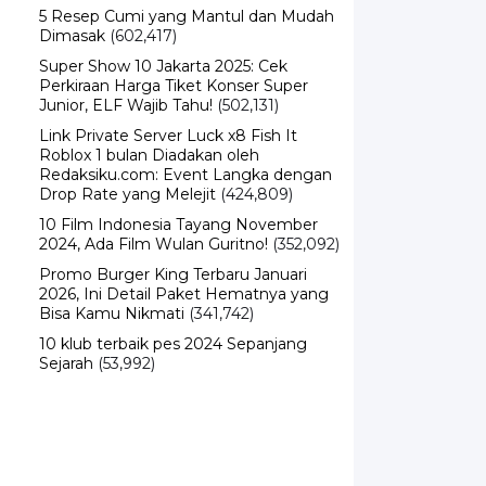
5 Resep Cumi yang Mantul dan Mudah
Dimasak
(602,417)
Super Show 10 Jakarta 2025: Cek
Perkiraan Harga Tiket Konser Super
Junior, ELF Wajib Tahu!
(502,131)
Link Private Server Luck x8 Fish It
Roblox 1 bulan Diadakan oleh
Redaksiku.com: Event Langka dengan
Drop Rate yang Melejit
(424,809)
10 Film Indonesia Tayang November
2024, Ada Film Wulan Guritno!
(352,092)
Promo Burger King Terbaru Januari
2026, Ini Detail Paket Hematnya yang
Bisa Kamu Nikmati
(341,742)
10 klub terbaik pes 2024 Sepanjang
Sejarah
(53,992)