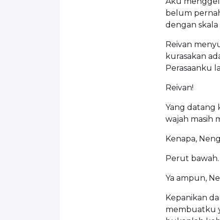
Aku menggelen
belum pernah 
dengan skala 
Reivan meny
kurasakan ada
Perasaanku l
Reivan!
Yang datang 
wajah masih 
Kenapa, Neng
Perut bawah.
Ya ampun, Ne
Kepanikan dan
membuatku ya