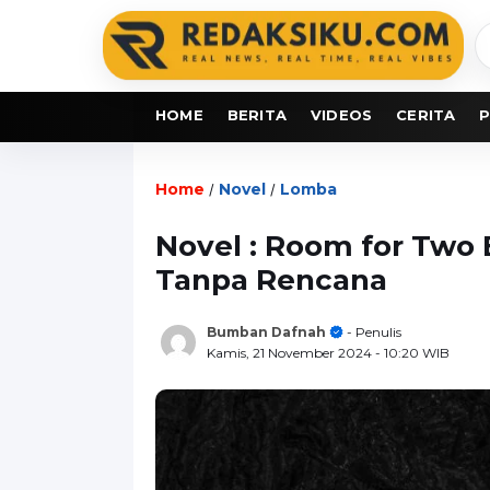
C
b
HOME
BERITA
VIDEOS
CERITA
P
Home
Novel
Lomba
/
/
Novel : Room for Two
Tanpa Rencana
Bumban Dafnah
- Penulis
Kamis, 21 November 2024
- 10:20 WIB