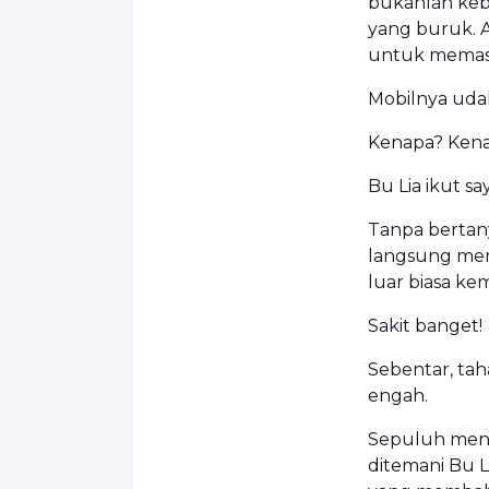
bukanlah kebe
yang buruk. 
untuk memas
Mobilnya udah 
Kenapa? Kena
Bu Lia ikut sa
Tanpa bertany
langsung mem
luar biasa k
Sakit banget!
Sebentar, tah
engah.
Sepuluh meni
ditemani Bu 