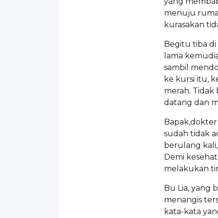
yang membabi
menuju rumah 
kurasakan tid
Begitu tiba d
lama kemudia
sambil mendo
ke kursi itu,
merah. Tidak
datang dan m
Bapak,dokter 
sudah tidak a
berulang kali,
Demi kesehat
melakukan tin
Bu Lia, yang 
menangis ter
kata-kata yan