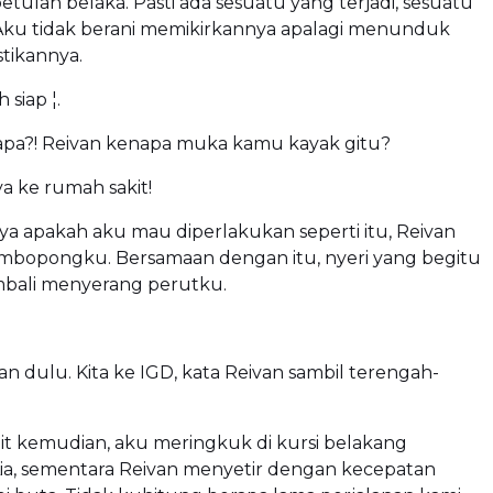
tulan belaka. Pasti ada sesuatu yang terjadi, sesuatu
Aku tidak berani memikirkannya apalagi menunduk
tikannya.
siap ¦.
pa?! Reivan kenapa muka kamu kayak gitu?
ya ke rumah sakit!
a apakah aku mau diperlakukan seperti itu, Reivan
bopongku. Bersamaan dengan itu, nyeri yang begitu
embali menyerang perutku.
an dulu. Kita ke IGD, kata Reivan sambil terengah-
t kemudian, aku meringkuk di kursi belakang
Lia, sementara Reivan menyetir dengan kecepatan