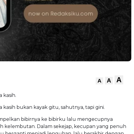
A
A
A
 kasih.
 kasih bukan kayak gitu, sahutnya, tapi gini.
pelkan bibirnya ke bibirku lalu mengecupnya
 kelembutan. Dalam sekejap, kecupan yang penuh
u berganti menjadi lenguhan, lalu berakhir dengan