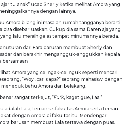
g ajar tu anak” ucap Sherly ketika melihat Amora yang
 meninggalkannya dengan lainnya.
au Amora bilang ini masalah rumah tangganya berarti
bisa disebarluaskan. Cukup dia sama Daren aja yang
a yang lalu meraih gelas tempat minumannya berada.
nuturan dari Fara barusan membuat Sherly dan
ersadar dan berakhir mengangguk-anggukkan kepala
a bersamaan.
lihat Amora yang celingak-celinguk seperti mencari
seorang, “Woy!, cari siapa?” seorang mahasiswi dengan
menepuk bahu Amora dari belakang.
enar sangat terkejut, “
Fu*k
, kaget gue, Laa.”
 adalah Lala, teman se-fakultas Amora serta teman
ekat dengan Amora di fakultas itu. Mendengar
ora barusan membuat Lala tertawa dengan puas.