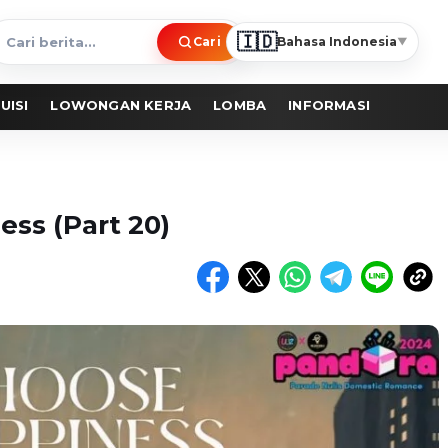
🇮🇩
Cari
Bahasa Indonesia
▼
ari
erita
UISI
LOWONGAN KERJA
LOMBA
INFORMASI
ess (Part 20)