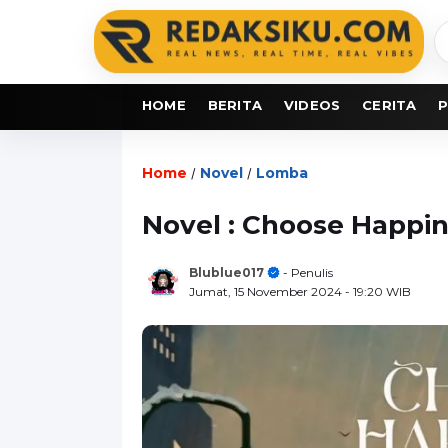
C
b
HOME
BERITA
VIDEOS
CERITA
P
Home
Novel
Lomba
/
/
Novel : Choose Happin
Blublue017
- Penulis
Jumat, 15 November 2024
- 19:20 WIB