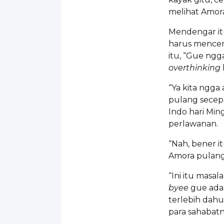
melihat Amor
Mendengar it
harus mencer
itu, “Gue ngg
overthinking
“Ya kita ngga
pulang secepa
Indo hari Mi
perlawanan.
“Nah, bener i
Amora pulang 
“Ini itu masa
byee
gue ada
terlebih dahu
para sahabatn