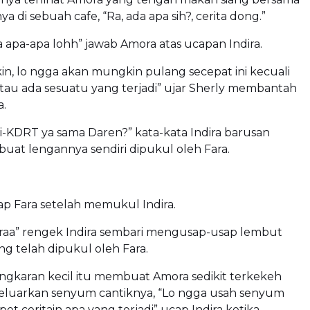
a di sebuah cafe, “Ra, ada apa sih?, cerita dong.”
a apa-apa lohh” jawab Amora atas ucapan Indira.
n, lo ngga akan mungkin pulang secepat ini kecuali
tau ada sesuatu yang terjadi” ujar Sherly membantah
.
di-KDRT ya sama Daren?” kata-kata Indira barusan
uat lengannya sendiri dipukul oleh Fara.
ap Fara setelah memukul Indira.
 Faraa” rengek Indira sembari mengusap-usap lembut
g telah dipukul oleh Fara.
ngkaran kecil itu membuat Amora sedikit terkekeh
luarkan senyum cantiknya, “Lo ngga usah senyum
pet ceritain apa yang terjadi” ucap Indira ketika