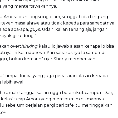
a yang mentertawakannya.
u Amora pun langsung diam, sungguh dia bingung
itakan masalahnya atau tidak kepada para sahabatnya
a ada apa-apa,
guys
. Udah, kalian tenang aja, jangan
kayak gitu dong.”
 akan
overthinking
kalau lo jawab alasan kenapa lo bisa
tnya ini ke Indonesia. Kan seharusnya lo sampai di
nggu, bukan kemarin” ujar Sherly memberikan
tu” timpal Indira yang juga penasaran alasan kenapa
lebih awal.
lah rumah tangga, kalian ngga boleh ikut campur. Dah,
 kelas” ucap Amora yang meminum minumannya
lu sebelum berjalan pergi dari cafe itu meninggalkan
ya.