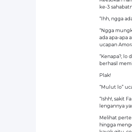
ke-3 sahabatny
“Ihh, ngga ad
“Ngga mungki
ada apa-apa a
ucapan Amora
“Kenapa?, lo 
berhasil memb
Plak!
“Mulut lo” uc
“Ishh!, sakit
lengannya yan
Melihat perte
hingga menge
kayak gitu, ce