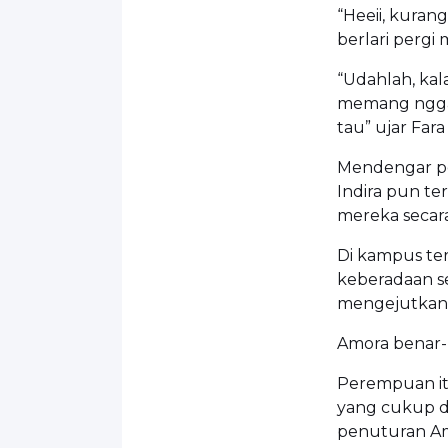
“Heeii, kuran
berlari pergi
“Udahlah, kal
memang ngga 
tau” ujar Far
Mendengar pe
Indira pun t
mereka secar
Di kampus ter
keberadaan se
mengejutkan 
Amora benar-b
Perempuan itu
yang cukup d
penuturan Am