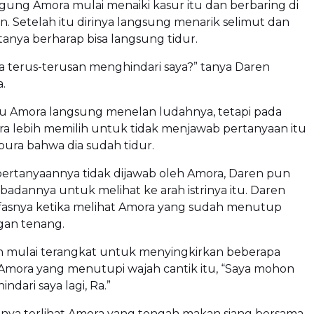
ung Amora mulai menaiki kasur itu dan berbaring di
. Setelah itu dirinya langsung menarik selimut dan
nya berharap bisa langsung tidur.
 terus-terusan menghindari saya?” tanya Daren
.
u Amora langsung menelan ludahnya, tetapi pada
ra lebih memilih untuk tidak menjawab pertanyaan itu
ura bahwa dia sudah tidur.
ertanyaannya tidak dijawab oleh Amora, Daren pun
adannya untuk melihat ke arah istrinya itu. Daren
asnya ketika melihat Amora yang sudah menutup
an tenang.
 mulai terangkat untuk menyingkirkan beberapa
 Amora yang menutupi wajah cantik itu, “Saya mohon
dari saya lagi, Ra.”
inya terlihat Amora yang tengah makan siang bersama