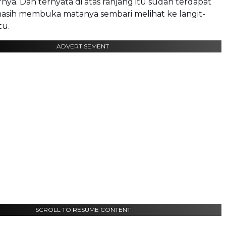
ya. Dan ternyata di atas ranjang itu sudah terdapat
asih membuka matanya sembari melihat ke langit-
tu.
ADVERTISEMENT
SCROLL TO RESUME CONTENT