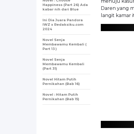
Novel : Choose
menuju kasurn
Happiness (Part 26) Ada
Daren yang m
kabar nih dari Blue
langit kamar i
Ini Dia Juara Pandora
IWZ x Redaksiku.com
2024
Novel Senja
Membawamu Kembali (
Part 13 )
Novel Senja
Membawamu Kembali
(Part 31)
Novel Hitam Putih
Pernikahan (Bab 16)
Novel : Hitam Putih
Pernikahan (Bab 15)