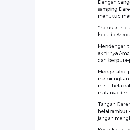
Dengan cangg
samping Daren
menutup mata
“Kamu kenapa
kepada Amora
Mendengar it
akhirnya Amo
dan berpura-p
Mengetahui p
memiringkan b
menghela naf
matanya deng
Tangan Daren
helai rambut
jangan menghin
Keesokan har