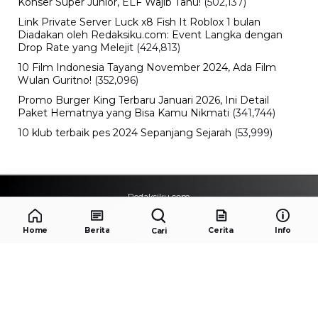
Konser Super Junior, ELF Wajib Tahu!
(502,137)
Link Private Server Luck x8 Fish It Roblox 1 bulan
Diadakan oleh Redaksiku.com: Event Langka dengan
Drop Rate yang Melejit
(424,813)
10 Film Indonesia Tayang November 2024, Ada Film
Wulan Guritno!
(352,096)
Promo Burger King Terbaru Januari 2026, Ini Detail
Paket Hematnya yang Bisa Kamu Nikmati
(341,744)
10 klub terbaik pes 2024 Sepanjang Sejarah
(53,999)
Redaksiku.com
Alamat : STC SENAYAN LT.4 ROOM 31-34 Jl. Asia
Afrika , Pintu IX Senayan, RT.1/RW.3, Gelora,
Home
Berita
Cerita
Info
Cari
Kecamatan Tanah Abang, Daerah Khusus Ibukota
Jakarta 10270
Email : redaksiku.official@gmail.com