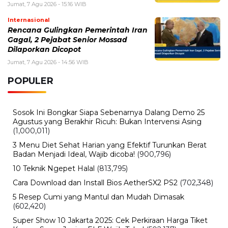
Jumat, 7 Agu 2026 - 15:16 WIB
Internasional
Rencana Gulingkan Pemerintah Iran
Gagal, 2 Pejabat Senior Mossad
Dilaporkan Dicopot
Jumat, 7 Agu 2026 - 14:56 WIB
POPULER
Sosok Ini Bongkar Siapa Sebenarnya Dalang Demo 25
Agustus yang Berakhir Ricuh: Bukan Intervensi Asing
(1,000,011)
3 Menu Diet Sehat Harian yang Efektif Turunkan Berat
Badan Menjadi Ideal, Wajib dicoba!
(900,796)
10 Teknik Ngepet Halal
(813,795)
Cara Download dan Install Bios AetherSX2 PS2
(702,348)
5 Resep Cumi yang Mantul dan Mudah Dimasak
(602,420)
Super Show 10 Jakarta 2025: Cek Perkiraan Harga Tiket