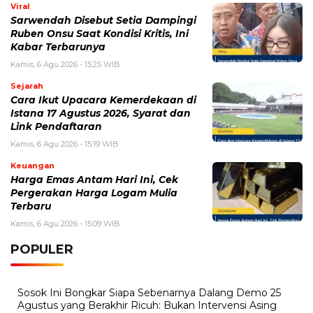
Kamis, 6 Agustus 2026 - 15:46 WIB
Kecelakaan Bus ALS Tewaskan Belasan Penumpang,
Polisi Tetapkan Dua Tersangka
Kamis, 6 Agustus 2026 - 15:25 WIB
Sarwendah Disebut Setia Dampingi Ruben Onsu Saat
Kondisi Kritis, Ini Kabar Terbarunya
Kamis, 6 Agustus 2026 - 13:50 WIB
Tarif Listrik PLN Terbaru Agustus 2026, Cek Besaran
Tarif untuk Semua Golongan
Kamis, 6 Agustus 2026 - 13:29 WIB
Beasiswa Bakti BCA 2027 Resmi Dibuka, Cek Syarat,
Manfaat, dan Jadwal Pendaftarannya
Rabu, 5 Agustus 2026 - 09:29 WIB
Rumor iPhone Air 2 Makin Kuat, Kamera Ganda dan
Chip 2nm Jadi Sorotan