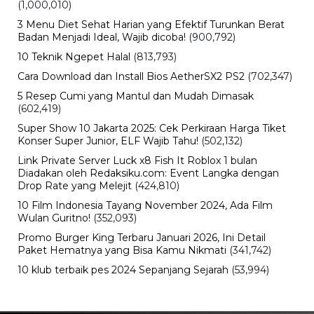
BERITA TERBARU
Internasional
Sertijab Polres Barru, Kapolres
Dorong Pelayanan kepada
Masyarakat
Kamis, 6 Agu 2026 - 21:17 WIB
Viral
Kecelakaan Bus ALS Tewaskan
Belasan Penumpang, Polisi Tetapkan
Dua Tersangka
Kamis, 6 Agu 2026 - 15:46 WIB
Viral
Sarwendah Disebut Setia Dampingi
Ruben Onsu Saat Kondisi Kritis, Ini
Kabar Terbarunya
Kamis, 6 Agu 2026 - 15:25 WIB
Sejarah
Cara Ikut Upacara Kemerdekaan di
Istana 17 Agustus 2026, Syarat dan