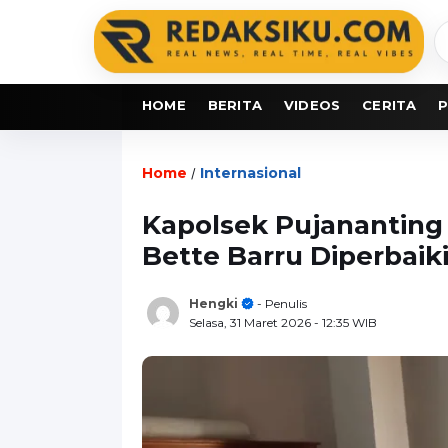
C
b
HOME
BERITA
VIDEOS
CERITA
P
Home
Internasional
/
Kapolsek Pujananting
Bette Barru Diperbaik
Hengki
- Penulis
Selasa, 31 Maret 2026
- 12:35 WIB