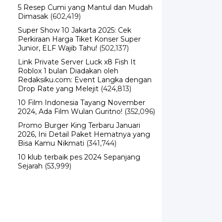
Dimasak
(602,419)
Super Show 10 Jakarta 2025: Cek
Perkiraan Harga Tiket Konser Super
Junior, ELF Wajib Tahu!
(502,137)
Link Private Server Luck x8 Fish It
Roblox 1 bulan Diadakan oleh
Redaksiku.com: Event Langka dengan
Drop Rate yang Melejit
(424,813)
10 Film Indonesia Tayang November
2024, Ada Film Wulan Guritno!
(352,096)
Promo Burger King Terbaru Januari
2026, Ini Detail Paket Hematnya yang
Bisa Kamu Nikmati
(341,744)
10 klub terbaik pes 2024 Sepanjang
Sejarah
(53,999)