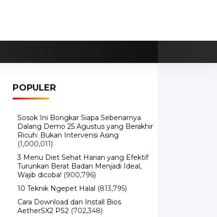
POPULER
Sosok Ini Bongkar Siapa Sebenarnya
Dalang Demo 25 Agustus yang Berakhir
Ricuh: Bukan Intervensi Asing
(1,000,011)
3 Menu Diet Sehat Harian yang Efektif
Turunkan Berat Badan Menjadi Ideal,
Wajib dicoba!
(900,796)
10 Teknik Ngepet Halal
(813,795)
Cara Download dan Install Bios
AetherSX2 PS2
(702,348)
5 Resep Cumi yang Mantul dan Mudah