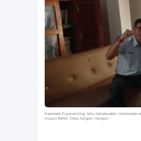
Kapolsek Pujananting, Iptu Sahabuddin, berkolabo
Dusun Bette, Desa Jangan-Jangan.