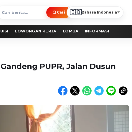
🇮🇩
Cari
Bahasa Indonesia
▼
ari
erita
UISI
LOWONGAN KERJA
LOMBA
INFORMASI
 Gandeng PUPR, Jalan Dusun
i