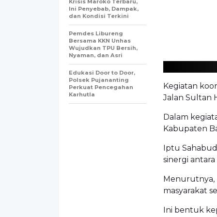
Krisis Maroko Terbaru,
Ini Penyebab, Dampak,
dan Kondisi Terkini
Pemdes Libureng
Bersama KKN Unhas
Wujudkan TPU Bersih,
Nyaman, dan Asri
Edukasi Door to Door,
Polsek Pujananting
Kegiatan koor
Perkuat Pencegahan
Karhutla
Jalan Sultan 
Dalam kegiata
Kabupaten Ba
Iptu Sahabud
sinergi antar
Menurutnya, 
masyarakat s
Ini bentuk k