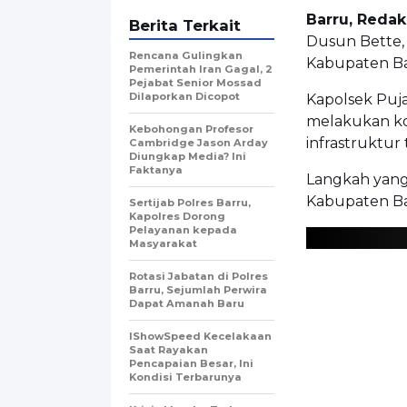
Barru, Reda
Berita Terkait
Dusun Bette,
Rencana Gulingkan
Kabupaten Ba
Pemerintah Iran Gagal, 2
Pejabat Senior Mossad
Dilaporkan Dicopot
Kapolsek Puj
melakukan ko
Kebohongan Profesor
infrastruktur 
Cambridge Jason Arday
Diungkap Media? Ini
Faktanya
Langkah yang
Kabupaten Ba
Sertijab Polres Barru,
Kapolres Dorong
Pelayanan kepada
Masyarakat
Rotasi Jabatan di Polres
Barru, Sejumlah Perwira
Dapat Amanah Baru
IShowSpeed Kecelakaan
Saat Rayakan
Pencapaian Besar, Ini
Kondisi Terbarunya