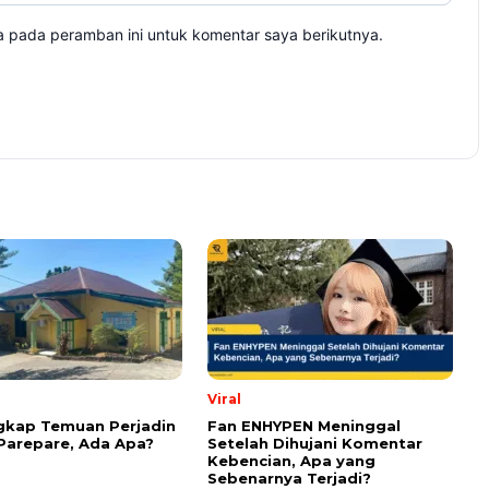
om wajib ditandai *.