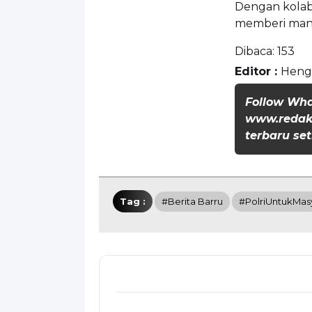
Dengan kolabo
memberi manf
Dibaca:
153
Editor :
Heng
Follow Wh
www.redaks
terbaru set
Tag :
#Berita Barru
#PolriUntukMas