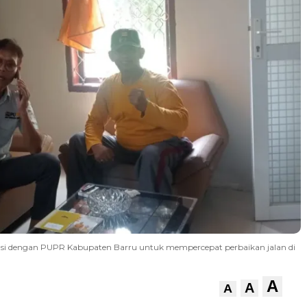
rasi dengan PUPR Kabupaten Barru untuk mempercepat perbaikan jalan di
A
A
A