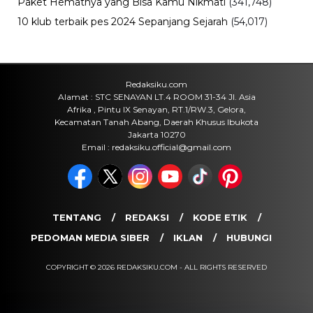
Minggu, 9 Agu 2026 - 14:57 WIB
Bisnis
B50 Bikin Kebutuhan Sawit Melonjak,
Pemerintah Kejar Produksi CPO
Indonesia
Minggu, 9 Agu 2026 - 14:42 WIB
Bisnis
Baru 2 Tahun Berdiri, Startup Chip AI
OLIX Kini Bernilai Rp60 Triliun
Minggu, 9 Agu 2026 - 14:14 WIB
POPULER
Sosok Ini Bongkar Siapa Sebenarnya Dalang Demo 25
Agustus yang Berakhir Ricuh: Bukan Intervensi Asing
(1,000,024)
3 Menu Diet Sehat Harian yang Efektif Turunkan Berat
Badan Menjadi Ideal, Wajib dicoba!
(900,797)
10 Teknik Ngepet Halal
(813,796)