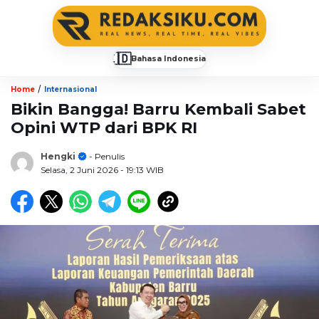
🇮🇩
Bahasa Indonesia
▼
/
Home
Internasional
Bikin Bangga! Barru Kembali Sabet
Opini WTP dari BPK RI
Hengki
- Penulis
Selasa, 2 Juni 2026
- 19:13 WIB