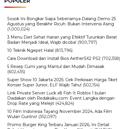
Kamis, 6 Agustus 2026 - 21:17 WIB
Sertijab Polres Barru, Kapolres Dorong Pelayanan
kepada Masyarakat
BERITA TERBARU
Viral
Nama Febrio Adiono Muncul dalam
Kasus Sutrimo, Kejagung Ungkap
Status Sebenarnya
Minggu, 9 Agu 2026 - 15:15 WIB
Olahraga
Persebaya Juara, Rachmat Irianto
Tak Ikut Pesta dan Kirim Pesan Haru
untuk Mendiang Ayah
Minggu, 9 Agu 2026 - 15:08 WIB
Viral
Deadline Refund Lewat, Jaminan
Tampia Tour ke UMKO Kini
Dipertanyakan