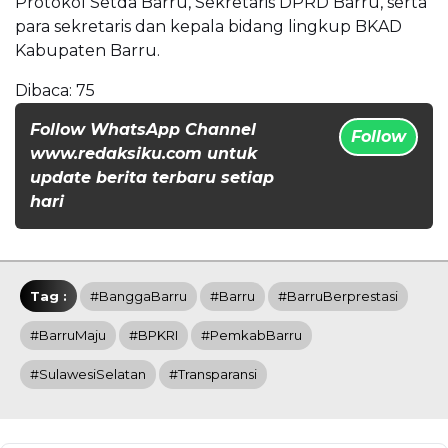
Protokol Setda Barru, Sekretaris DPRD Barru, serta
para sekretaris dan kepala bidang lingkup BKAD
Kabupaten Barru.
Dibaca:
75
Follow WhatsApp Channel
Follow
www.redaksiku.com untuk
update berita terbaru setiap
hari
Tag :
#BanggaBarru
#Barru
#BarruBerprestasi
#BarruMaju
#BPKRI
#PemkabBarru
#SulawesiSelatan
#Transparansi