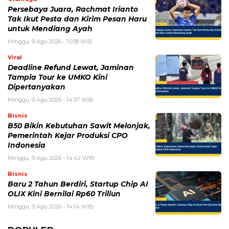
BERITA TERKAIT
Sabtu, 8 Agustus 2026 - 21:09 WIB
Trump Kembali Incar Lisa Cook, Gubernur The Fed
Diberi 21 Hari Sebelum Terancam Dipecat
Sabtu, 8 Agustus 2026 - 21:02 WIB
India Ramai-ramai Jual Saham BUMN, Target Raup
Rp126 Triliun demi Jaga Defisit
Jumat, 7 Agustus 2026 - 14:56 WIB
Rencana Gulingkan Pemerintah Iran Gagal, 2 Pejabat
Senior Mossad Dilaporkan Dicopot
Jumat, 7 Agustus 2026 - 14:07 WIB
Kebohongan Profesor Cambridge Jason Arday
Diungkap Media? Ini Faktanya