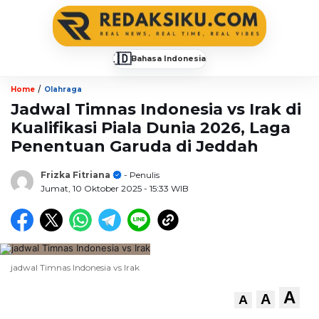
🇮🇩
Bahasa Indonesia
▼
/
Home
Olahraga
Jadwal Timnas Indonesia vs Irak di
Kualifikasi Piala Dunia 2026, Laga
Penentuan Garuda di Jeddah
Frizka Fitriana
- Penulis
Jumat, 10 Oktober 2025
- 15:33 WIB
jadwal Timnas Indonesia vs Irak
A
A
A