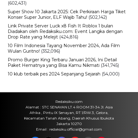
(602,431)
Super Show 10 Jakarta 2025: Cek Perkiraan Harga Tiket
Konser Super Junior, ELF Wajib Tahu!
(502,142)
Link Private Server Luck x8 Fish It Roblox 1 bulan
Diadakan oleh Redaksiku.com: Event Langka dengan
Drop Rate yang Melejit
(424,816)
10 Film Indonesia Tayang November 2024, Ada Film
Wulan Guritno!
(352,096)
Promo Burger King Terbaru Januari 2026, Ini Detail
Paket Hematnya yang Bisa Kamu Nikmati
(341,745)
10 klub terbaik pes 2024 Sepanjang Sejarah
(54,000)
Redaksiku.com
Alamat : STC SENAYAN LT.4 ROOM 31-34 Jl. Asia
Afrika , Pintu IX Senayan, RT.1/RW.3, Gelora,
Kecamatan Tanah Abang, Daerah Khusus Ibukota
Jakarta 10270
Email : redaksiku.official@gmail.com