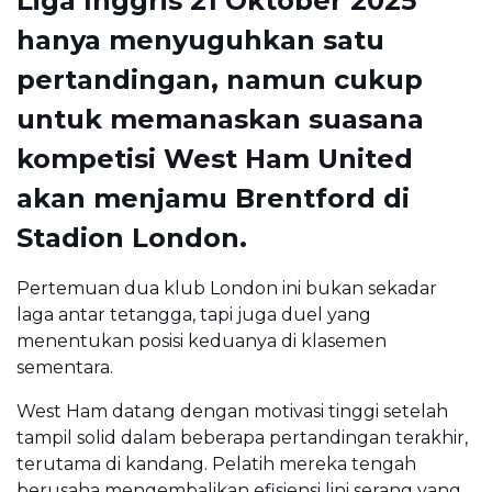
Liga Inggris 21 Oktober 2025
hanya menyuguhkan satu
pertandingan, namun cukup
untuk memanaskan suasana
kompetisi West Ham United
akan menjamu Brentford di
Stadion London.
Pertemuan dua klub London ini bukan sekadar
laga antar tetangga, tapi juga duel yang
menentukan posisi keduanya di klasemen
sementara.
West Ham datang dengan motivasi tinggi setelah
tampil solid dalam beberapa pertandingan terakhir,
terutama di kandang. Pelatih mereka tengah
berusaha mengembalikan efisiensi lini serang yang