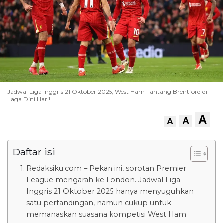
Jadwal Liga Inggris 21 Oktober 2025, West Ham Tantang Brentford di
Laga Dini Hari!
A
A
A
Daftar isi
Redaksiku.com – Pekan ini, sorotan Premier
League mengarah ke London. Jadwal Liga
Inggris 21 Oktober 2025 hanya menyuguhkan
satu pertandingan, namun cukup untuk
memanaskan suasana kompetisi West Ham