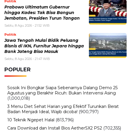
Politik
Prabowo Ultimatum Gubernur
hingga Kades: Tak Bisa Bangun
Jembatan, Presiden Turun Tangan
Sabtu, 8 Agu 2026 - 21:52 WIB
Politik
Jawa Tengah Mulai Bidik Peluang
Bisnis di IKN, Furnitur Jepara hingga
Bank Jateng Bisa Masuk
Sabtu, 8 Agu 2026 - 21:47 WIB
POPULER
Sosok Ini Bongkar Siapa Sebenarnya Dalang Demo 25
Agustus yang Berakhir Ricuh: Bukan Intervensi Asing
(1,000,018)
3 Menu Diet Sehat Harian yang Efektif Turunkan Berat
Badan Menjadi Ideal, Wajib dicoba!
(900,797)
10 Teknik Ngepet Halal
(813,796)
Cara Download dan Install Bios AetherSX2 PS2
(702,355)