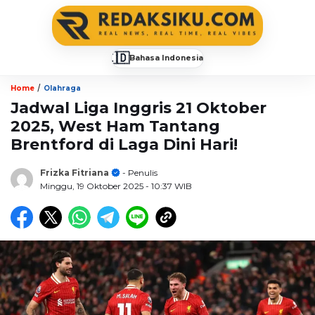
🇮🇩
Bahasa Indonesia
▼
/
Home
Olahraga
Jadwal Liga Inggris 21 Oktober
2025, West Ham Tantang
Brentford di Laga Dini Hari!
Frizka Fitriana
- Penulis
Minggu, 19 Oktober 2025
- 10:37 WIB