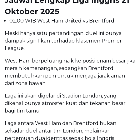
Jadwal Lengkap Liga Inggris 21
Oktober 2025
02:00 WIB West Ham United vs Brentford
Meski hanya satu pertandingan, duel ini punya
dampak signifikan terhadap klasemen Premier
League.
West Ham berpeluang naik ke posisi enam besar jika
meraih kemenangan, sedangkan Brentford
membutuhkan poin untuk menjaga jarak aman
dari zona bawah.
Laga ini akan digelar di Stadion London, yang
dikenal punya atmosfer kuat dan tekanan besar
bagi tim tamu.
Laga antara West Ham dan Brentford bukan
sekadar duel antar tim London, melainkan
pertemuan dua identitas sepak bola Inggris