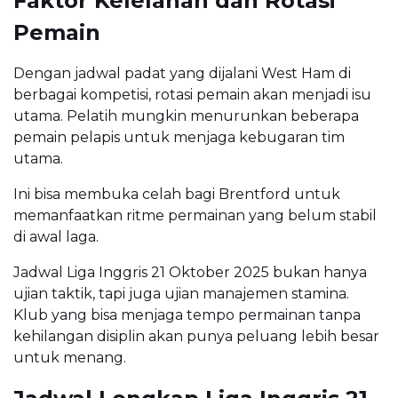
Faktor Kelelahan dan Rotasi
Pemain
Dengan jadwal padat yang dijalani West Ham di
berbagai kompetisi, rotasi pemain akan menjadi isu
utama. Pelatih mungkin menurunkan beberapa
pemain pelapis untuk menjaga kebugaran tim
utama.
Ini bisa membuka celah bagi Brentford untuk
memanfaatkan ritme permainan yang belum stabil
di awal laga.
Jadwal Liga Inggris 21 Oktober 2025 bukan hanya
ujian taktik, tapi juga ujian manajemen stamina.
Klub yang bisa menjaga tempo permainan tanpa
kehilangan disiplin akan punya peluang lebih besar
untuk menang.