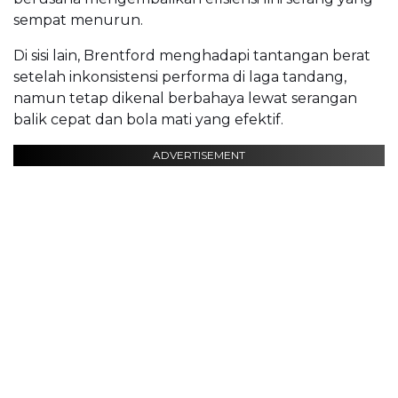
sempat menurun.
Di sisi lain, Brentford menghadapi tantangan berat
setelah inkonsistensi performa di laga tandang,
namun tetap dikenal berbahaya lewat serangan
balik cepat dan bola mati yang efektif.
ADVERTISEMENT