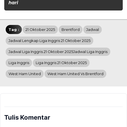
hari
Tag :
21 Oktober 2025
Brentford
Jadwal
Jadwal Lengkap Liga Inggris 21 Oktober 2025
Jadwal Liga Inggris 21 Oktober 2025Jadwal Liga Inggris
Liga Inggris
Liga Inggris 21 Oktober 2025
West Ham United
West Ham United Vs Brentford
Tulis Komentar