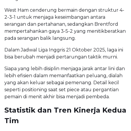
West Ham cenderung bermain dengan struktur 4-
2-3-1 untuk menjaga keseimbangan antara
serangan dan pertahanan, sedangkan Brentford
mempertahankan gaya 3-5-2 yang menitikberatkan
pada serangan balik langsung.
Dalam Jadwal Liga Inggris 21 Oktober 2025, laga ini
bisa berubah menjadi pertarungan taktik murni.
Siapa yang lebih disiplin menjaga jarak antar lini dan
lebih efisien dalam memanfaatkan peluang, dialah
yang akan keluar sebagai pemenang. Detail kecil
seperti positioning saat set piece atau pergantian
pemain di menit akhir bisa menjadi pembeda.
Statistik dan Tren Kinerja Kedua
Tim