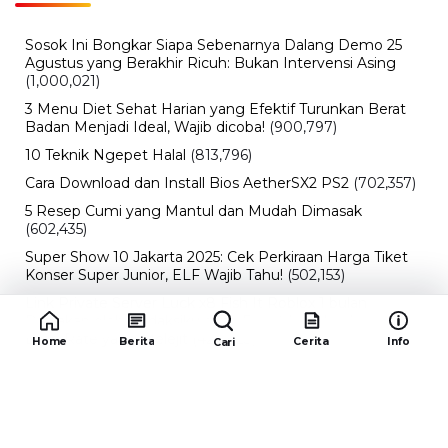
Sosok Ini Bongkar Siapa Sebenarnya Dalang Demo 25
Agustus yang Berakhir Ricuh: Bukan Intervensi Asing
(1,000,021)
3 Menu Diet Sehat Harian yang Efektif Turunkan Berat
Badan Menjadi Ideal, Wajib dicoba!
(900,797)
10 Teknik Ngepet Halal
(813,796)
Cara Download dan Install Bios AetherSX2 PS2
(702,357)
5 Resep Cumi yang Mantul dan Mudah Dimasak
(602,435)
Super Show 10 Jakarta 2025: Cek Perkiraan Harga Tiket
Konser Super Junior, ELF Wajib Tahu!
(502,153)
Link Private Server Luck x8 Fish It Roblox 1 bulan
Diadakan oleh Redaksiku.com: Event Langka dengan
Drop Rate yang Melejit
(424,823)
Home
Berita
Cerita
Info
Cari
10 Film Indonesia Tayang November 2024, Ada Film
Wulan Guritno!
(352,097)
Promo Burger King Terbaru Januari 2026, Ini Detail
Paket Hematnya yang Bisa Kamu Nikmati
(341,747)