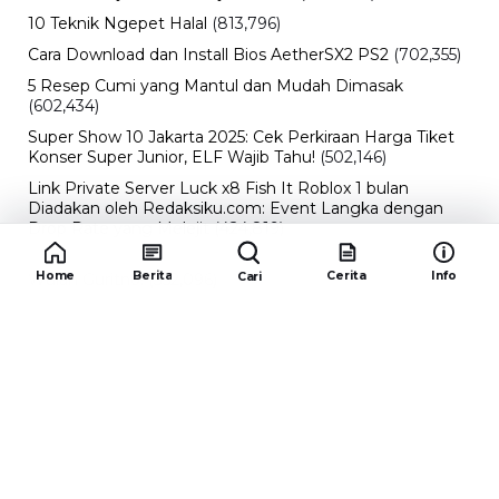
10 Teknik Ngepet Halal
(813,796)
Cara Download dan Install Bios AetherSX2 PS2
(702,355)
5 Resep Cumi yang Mantul dan Mudah Dimasak
(602,434)
Super Show 10 Jakarta 2025: Cek Perkiraan Harga Tiket
Konser Super Junior, ELF Wajib Tahu!
(502,146)
Link Private Server Luck x8 Fish It Roblox 1 bulan
Diadakan oleh Redaksiku.com: Event Langka dengan
Drop Rate yang Melejit
(424,819)
10 Film Indonesia Tayang November 2024, Ada Film
Home
Berita
Cerita
Info
Cari
Wulan Guritno!
(352,096)
Promo Burger King Terbaru Januari 2026, Ini Detail
Paket Hematnya yang Bisa Kamu Nikmati
(341,747)
10 klub terbaik pes 2024 Sepanjang Sejarah
(54,015)
Redaksiku.com
Alamat : STC SENAYAN LT.4 ROOM 31-34 Jl. Asia