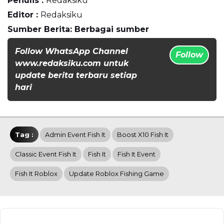
Penulis :
Redaksiku
Editor :
Redaksiku
Sumber Berita: Berbagai sumber
Follow WhatsApp Channel
Follow
www.redaksiku.com untuk
update berita terbaru setiap
hari
Tag :
Admin Event Fish It
Boost X10 Fish It
Classic Event Fish It
Fish It
Fish It Event
Fish It Roblox
Update Roblox Fishing Game