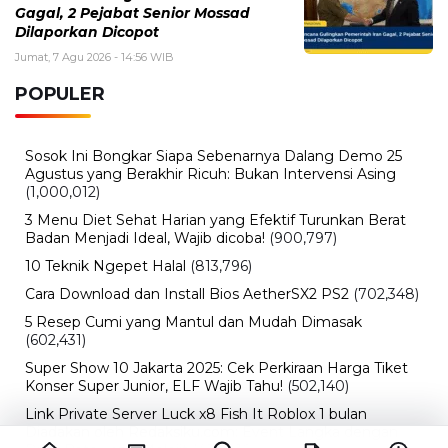
Gagal, 2 Pejabat Senior Mossad
Dilaporkan Dicopot
Jumat, 7 Agu 2026 - 14:56 WIB
POPULER
Sosok Ini Bongkar Siapa Sebenarnya Dalang Demo 25
Agustus yang Berakhir Ricuh: Bukan Intervensi Asing
(1,000,012)
3 Menu Diet Sehat Harian yang Efektif Turunkan Berat
Badan Menjadi Ideal, Wajib dicoba!
(900,797)
10 Teknik Ngepet Halal
(813,796)
Cara Download dan Install Bios AetherSX2 PS2
(702,348)
5 Resep Cumi yang Mantul dan Mudah Dimasak
(602,431)
Super Show 10 Jakarta 2025: Cek Perkiraan Harga Tiket
Konser Super Junior, ELF Wajib Tahu!
(502,140)
Link Private Server Luck x8 Fish It Roblox 1 bulan
Diadakan oleh Redaksiku.com: Event Langka dengan