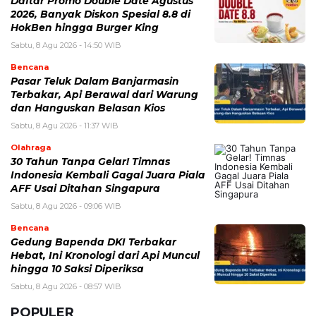
Daftar Promo Double Date Agustus
2026, Banyak Diskon Spesial 8.8 di
HokBen hingga Burger King ‎
Sabtu, 8 Agu 2026 - 14:50 WIB
Bencana
Pasar Teluk Dalam Banjarmasin
Terbakar, Api Berawal dari Warung
dan Hanguskan Belasan Kios
Sabtu, 8 Agu 2026 - 11:37 WIB
Olahraga
30 Tahun Tanpa Gelar! Timnas
Indonesia Kembali Gagal Juara Piala
AFF Usai Ditahan Singapura
Sabtu, 8 Agu 2026 - 09:06 WIB
Bencana
Gedung Bapenda DKI Terbakar
Hebat, Ini Kronologi dari Api Muncul
hingga 10 Saksi Diperiksa
Sabtu, 8 Agu 2026 - 08:57 WIB
POPULER