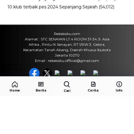
10 klub terbaik pes 2024 Sepanjang Sejarah
(54,012)
Redaksiku.com
Alamat : STC SENAYAN LT.4 ROOM 31-34 Jl. Asia
Afrika , Pintu IX Senayan, RT.1/RW.3, Gelora,
Kecamatan Tanah Abang, Daerah Khusus Ibukota
Jakarta 10270
Email : redaksiku.official@gmail.com
TENTANG
REDAKSI
KODE ETIK
Home
Berita
Cerita
Info
Cari
PEDOMAN MEDIA SIBER
IKLAN
HUBUNGI
COPYRIGHT © 2026 REDAKSIKU.COM - ALL RIGHTS RESERVED