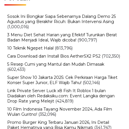
Sosok Ini Bongkar Siapa Sebenarnya Dalang Demo 25
Agustus yang Berakhir Ricuh: Bukan Intervensi Asing
(1,000,016)
3 Menu Diet Sehat Harian yang Efektif Turunkan Berat
Badan Menjadi Ideal, Wajib dicoba!
(900,797)
10 Teknik Ngepet Halal
(813,796)
Cara Download dan Install Bios AetherSX2 PS2
(702,350)
5 Resep Cumi yang Mantul dan Mudah Dimasak
(602,433)
Super Show 10 Jakarta 2025: Cek Perkiraan Harga Tiket
Konser Super Junior, ELF Wajib Tahu!
(502,146)
Link Private Server Luck x8 Fish It Roblox 1 bulan
Diadakan oleh Redaksiku.com: Event Langka dengan
Drop Rate yang Melejit
(424,819)
10 Film Indonesia Tayang November 2024, Ada Film
Wulan Guritno!
(352,096)
Promo Burger King Terbaru Januari 2026, Ini Detail
Paket Hematnya yang Bisa Kamu Nikmati
(341,747)