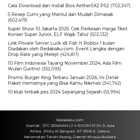
Cara Download dan Install Bios AetherSX2 PS2
(702,347)
5 Resep Cumi yang Mantul dan Mudah Dimasak
(602,419)
Super Show 10 Jakarta 2025: Cek Perkiraan Harga Tiket
Konser Super Junior, ELF Wajib Tahu!
(502,132)
Link Private Server Luck x8 Fish It Roblox 1 bulan
Diadakan oleh Redaksiku.com: Event Langka dengan
Drop Rate yang Melejit
(424,811)
10 Film Indonesia Tayang November 2024, Ada Film
Wulan Guritno!
(352,093)
Promo Burger King Terbaru Januari 2026, Ini Detail
Paket Hematnya yang Bisa Kamu Nikmati
(341,742)
10 klub terbaik pes 2024 Sepanjang Sejarah
(53,994)
Redaksiku.com
Alamat : STC SENAYAN LT.4 ROOM 31-34 Jl. Asia
Afrika , Pintu IX Senayan, RT.1/RW.3, Gelora,
Kecamatan Tanah Abang, Daerah Khusus Ibukota