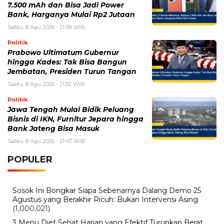
Sabtu, 8 Agustus 2026 - 22:09 WIB
Emas Antam Melonjak Lagi! Harga 1 Gram Nyaris Rp2,7
Juta, Buyback Naik Rp50 Ribu
Sabtu, 8 Agustus 2026 - 21:02 WIB
India Ramai-ramai Jual Saham BUMN, Target Raup
Rp126 Triliun demi Jaga Defisit
Kamis, 6 Agustus 2026 - 15:09 WIB
Harga Emas Antam Hari Ini, Cek Pergerakan Harga
Logam Mulia Terbaru
Jumat, 31 Juli 2026 - 13:43 WIB
4 Tanda Tindakan Bullying di Tempat Kerja
Rabu, 29 Juli 2026 - 21:56 WIB
Saham GOTO Jadi Sorotan Investor, Perkembangan
Terbaru dan Prospek GoTo ke Depan
BERITA TERBARU