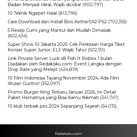
Viral
Terekam CCTV, 4 Pencuri Kabel
Penangkal Petir TVRI Diringkus,
Kerugian Rp80 Juta
Sabtu, 8 Agu 2026 - 22:27 WIB
Keuangan
Emas Antam Melonjak Lagi! Harga 1
Gram Nyaris Rp2,7 Juta, Buyback
Naik Rp50 Ribu
Sabtu, 8 Agu 2026 - 22:09 WIB
Teknologi
Redmi 17 Resmi Meluncur, Baterai
7.500 mAh dan Bisa Jadi Power
Bank, Harganya Mulai Rp2 Jutaan
Sabtu, 8 Agu 2026 - 21:59 WIB
Politik
Prabowo Ultimatum Gubernur
hingga Kades: Tak Bisa Bangun
Jembatan, Presiden Turun Tangan
Sabtu, 8 Agu 2026 - 21:52 WIB