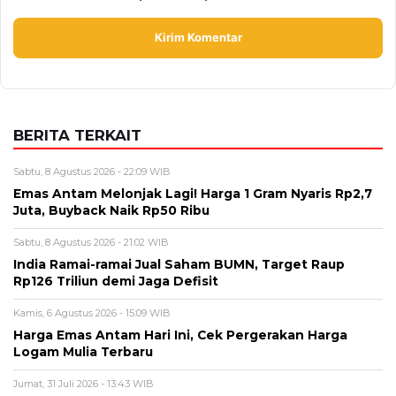
Alamat email tidak akan dipublikasikan. Kolom wajib ditandai *.
Komentar
*