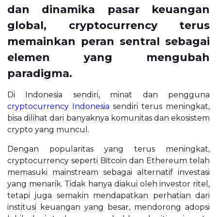
dan dinamika pasar keuangan
global, cryptocurrency terus
memainkan peran sentral sebagai
elemen yang mengubah
paradigma.
Di Indonesia sendiri, minat dan pengguna
cryptocurrency Indonesia
sendiri terus meningkat,
bisa dilihat dari banyaknya komunitas dan ekosistem
crypto yang muncul.
Dengan popularitas yang terus meningkat,
cryptocurrency seperti Bitcoin dan Ethereum telah
memasuki mainstream sebagai alternatif investasi
yang menarik. Tidak hanya diakui oleh investor ritel,
tetapi juga semakin mendapatkan perhatian dari
institusi keuangan yang besar, mendorong adopsi