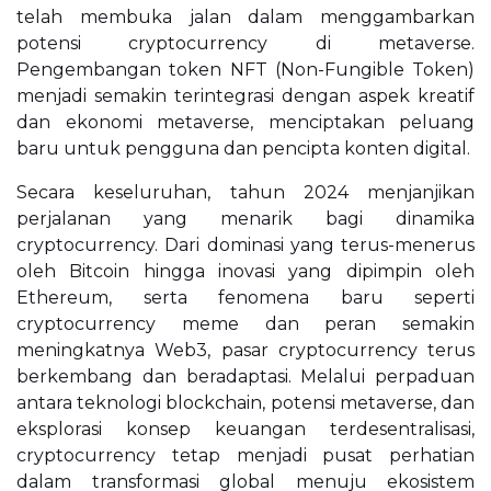
telah membuka jalan dalam menggambarkan
potensi cryptocurrency di metaverse.
Pengembangan token NFT (Non-Fungible Token)
menjadi semakin terintegrasi dengan aspek kreatif
dan ekonomi metaverse, menciptakan peluang
baru untuk pengguna dan pencipta konten digital.
Secara keseluruhan, tahun 2024 menjanjikan
perjalanan yang menarik bagi dinamika
cryptocurrency. Dari dominasi yang terus-menerus
oleh Bitcoin hingga inovasi yang dipimpin oleh
Ethereum, serta fenomena baru seperti
cryptocurrency meme dan peran semakin
meningkatnya Web3, pasar cryptocurrency terus
berkembang dan beradaptasi. Melalui perpaduan
antara teknologi blockchain, potensi metaverse, dan
eksplorasi konsep keuangan terdesentralisasi,
cryptocurrency tetap menjadi pusat perhatian
dalam transformasi global menuju ekosistem