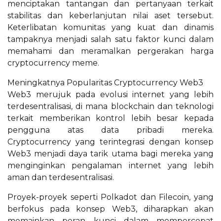
menciptakan tantangan dan pertanyaan terkait
stabilitas dan keberlanjutan nilai aset tersebut.
Keterlibatan komunitas yang kuat dan dinamis
tampaknya menjadi salah satu faktor kunci dalam
memahami dan meramalkan pergerakan harga
cryptocurrency meme.
Meningkatnya Popularitas Cryptocurrency Web3
Web3 merujuk pada evolusi internet yang lebih
terdesentralisasi, di mana blockchain dan teknologi
terkait memberikan kontrol lebih besar kepada
pengguna atas data pribadi mereka.
Cryptocurrency yang terintegrasi dengan konsep
Web3 menjadi daya tarik utama bagi mereka yang
menginginkan pengalaman internet yang lebih
aman dan terdesentralisasi.
Proyek-proyek seperti Polkadot dan Filecoin, yang
berfokus pada konsep Web3, diharapkan akan
memainkan peran kunci dalam mempercepat