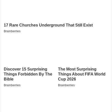
Alamat email tidak akan dipublikasikan. Kolom wajib ditandai *.
Komentar
*