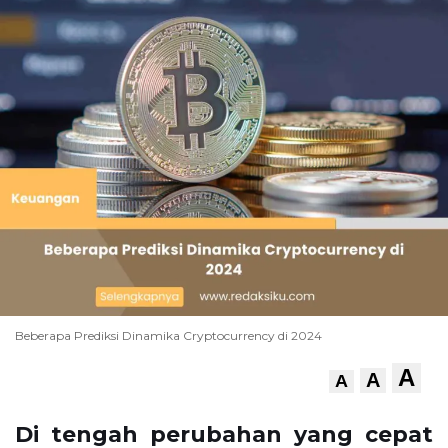
Beberapa Prediksi Dinamika Cryptocurrency di 2024
A
A
A
Di tengah perubahan yang cepat