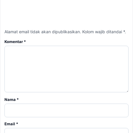
Nama
*
Email
*
Simpan nama, email, dan situs web saya pada peramban ini
untuk komentar saya berikutnya.