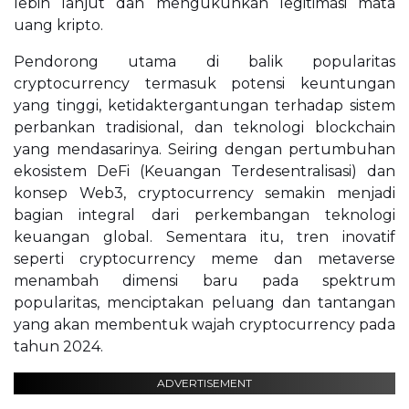
lebih lanjut dan mengukuhkan legitimasi mata
uang kripto.
Pendorong utama di balik popularitas
cryptocurrency termasuk potensi keuntungan
yang tinggi, ketidaktergantungan terhadap sistem
perbankan tradisional, dan teknologi blockchain
yang mendasarinya. Seiring dengan pertumbuhan
ekosistem DeFi (Keuangan Terdesentralisasi) dan
konsep Web3, cryptocurrency semakin menjadi
bagian integral dari perkembangan teknologi
keuangan global. Sementara itu, tren inovatif
seperti cryptocurrency meme dan metaverse
menambah dimensi baru pada spektrum
popularitas, menciptakan peluang dan tantangan
yang akan membentuk wajah cryptocurrency pada
tahun 2024.
ADVERTISEMENT