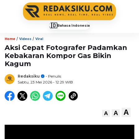
🇮🇩
Bahasa Indonesia
▼
/
/
Home
Videos
Viral
Aksi Cepat Fotografer Padamkan
Kebakaran Kompor Gas Bikin
Kagum
Redaksiku
- Penulis
Sabtu, 23 Mei 2026
- 12:29 WIB
A
A
A