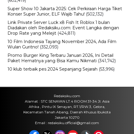
(602,419)
Super Show 10 Jakarta 2025: Cek Perkiraan Harga Tiket
Konser Super Junior, ELF Wajib Tahu!
(502,132)
Link Private Server Luck x8 Fish It Roblox 1 bulan
Diadakan oleh Redaksiku.com: Event Langka dengan
Drop Rate yang Melejit
(424,811)
10 Film Indonesia Tayang November 2024, Ada Film
Wulan Guritno!
(352,093)
Promo Burger King Terbaru Januari 2026, Ini Detail
Paket Hematnya yang Bisa Kamu Nikmati
(341,742)
10 klub terbaik pes 2024 Sepanjang Sejarah
(53,996)
Redaksiku.com
Alamat : STC SENAYAN LT.4 ROOM 31-34 Jl. Asia
Afrika , Pintu IX Senayan, RT.1/RW.3, Gelora,
Kecamatan Tanah Abang, Daerah Khusus Ibukota
Jakarta 10270
Email : redaksiku.official@gmail.com