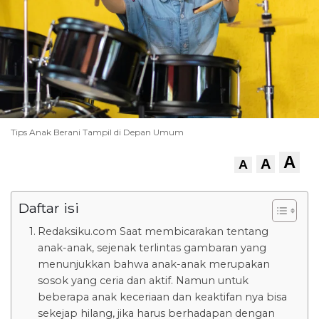
Tips Anak Berani Tampil di Depan Umum
A
A
A
Daftar isi
Redaksiku.com Saat membicarakan tentang
anak-anak, sejenak terlintas gambaran yang
menunjukkan bahwa anak-anak merupakan
sosok yang ceria dan aktif. Namun untuk
beberapa anak keceriaan dan keaktifan nya bisa
sekejap hilang, jika harus berhadapan dengan