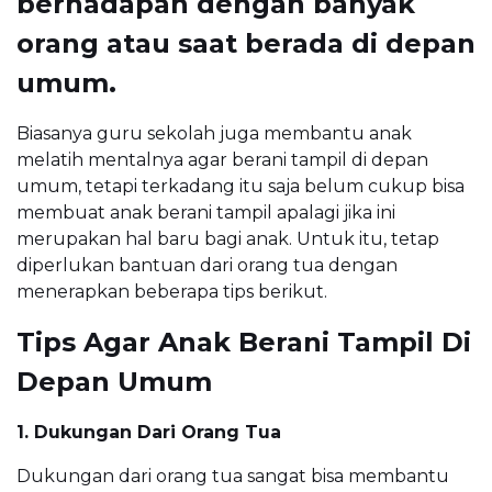
berhadapan dengan banyak
orang atau saat berada di depan
umum.
Biasanya guru sekolah juga membantu anak
melatih mentalnya agar berani tampil di depan
umum, tetapi terkadang itu saja belum cukup bisa
membuat anak berani tampil apalagi jika ini
merupakan hal baru bagi anak. Untuk itu, tetap
diperlukan bantuan dari orang tua dengan
menerapkan beberapa tips berikut.
Tips Agar Anak Berani Tampil Di
Depan Umum
1. Dukungan Dari Orang Tua
Dukungan dari orang tua sangat bisa membantu