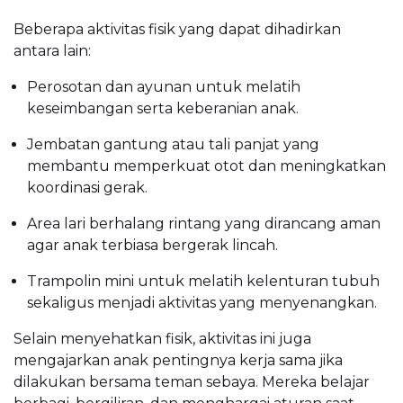
Beberapa aktivitas fisik yang dapat dihadirkan
antara lain:
Perosotan dan ayunan untuk melatih
keseimbangan serta keberanian anak.
Jembatan gantung atau tali panjat yang
membantu memperkuat otot dan meningkatkan
koordinasi gerak.
Area lari berhalang rintang yang dirancang aman
agar anak terbiasa bergerak lincah.
Trampolin mini untuk melatih kelenturan tubuh
sekaligus menjadi aktivitas yang menyenangkan.
Selain menyehatkan fisik, aktivitas ini juga
mengajarkan anak pentingnya kerja sama jika
dilakukan bersama teman sebaya. Mereka belajar