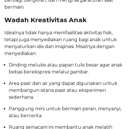
berbagi, bergiliran, dan menghargai aturan saat
bermain.
Wadah Kreativitas Anak
Idealnya tidak hanya memfasilitasi aktivitas fisik,
tetapi juga menyediakan ruang bagi anak untuk
menyalurkan ide dan imajinasi. Misalnya dengan
menyediakan:
Dinding melukis atau papan tulis besar agar anak
bebas berekspresi melalui gambar.
Area pasir dan air yang dapat digunakan untuk
membangun istana pasir atau eksperimen
sederhana.
Panggung mini untuk bermain peran, menyanyi,
atau bercerita.
Ruang semacam ini membantu anak melatih