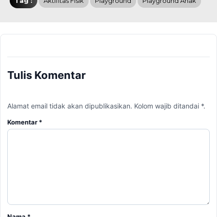
Tag :
Aktifitas Fisik
Playground
Playground Anak
Tulis Komentar