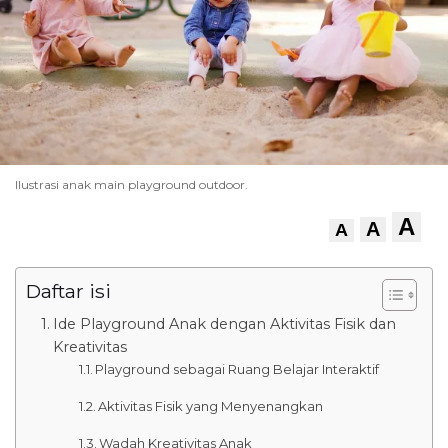
Ilustrasi anak main playground outdoor.
A
A
A
Daftar isi
Ide Playground Anak dengan Aktivitas Fisik dan
Kreativitas
Playground sebagai Ruang Belajar Interaktif
Aktivitas Fisik yang Menyenangkan
Wadah Kreativitas Anak