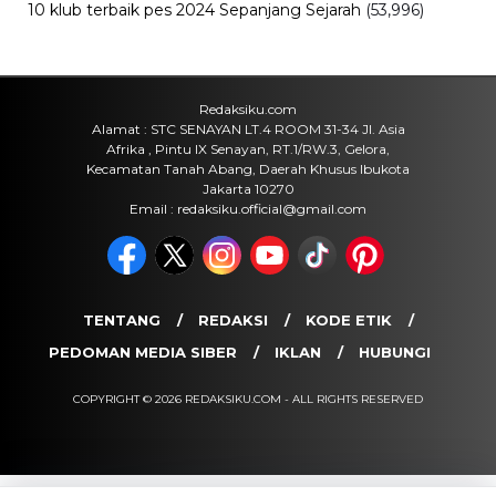
Internasional
Sertijab Polres Barru, Kapolres
Dorong Pelayanan kepada
Masyarakat
Kamis, 6 Agu 2026 - 21:17 WIB
Viral
Kecelakaan Bus ALS Tewaskan
Belasan Penumpang, Polisi Tetapkan
Dua Tersangka
Kamis, 6 Agu 2026 - 15:46 WIB
POPULER
Sosok Ini Bongkar Siapa Sebenarnya Dalang Demo 25
Agustus yang Berakhir Ricuh: Bukan Intervensi Asing
(1,000,011)
3 Menu Diet Sehat Harian yang Efektif Turunkan Berat
Badan Menjadi Ideal, Wajib dicoba!
(900,793)
10 Teknik Ngepet Halal
(813,793)