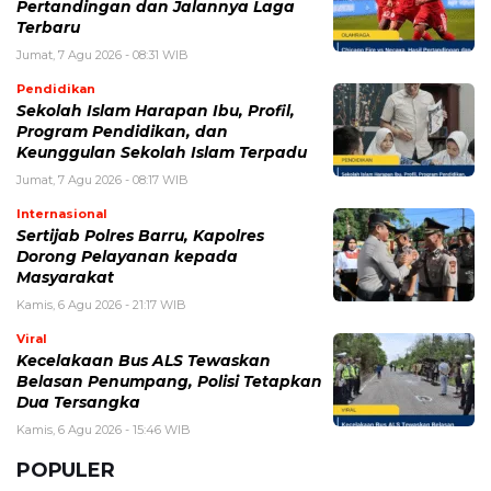
BERITA TERKAIT
Selasa, 4 Agustus 2026 - 11:12 WIB
eDabu BPJS Kesehatan Terbaru, Cara Login, Fungsi,
dan Panduan Layanan Badan Usaha
Sabtu, 1 Agustus 2026 - 10:36 WIB
BPJS Ketenagakerjaan 2026: Cara Cek Saldo, Manfaat
Program, dan Syarat Klaim
Minggu, 26 Juli 2026 - 15:09 WIB
Program Jaminan Kesehatan Indonesia Terus
Diperkuat, Ini Perubahan dan Tantangan Terbarunya
Jumat, 24 Juli 2026 - 13:21 WIB
Waspadai 6 Gejala Brain Fog di Kalangan Gen Z
Kamis, 16 Juli 2026 - 13:55 WIB