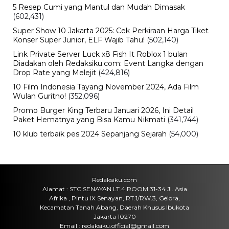
Kode P/L di SSCASN
Jumat, 7 Agu 2026 - 15:49 WIB
Viral
BPK Ungkap Cerita di Balik Tagihan
Listrik Rumah Dinas Parepare
Jumat, 7 Agu 2026 - 15:27 WIB
Viral
BPK Ungkap Temuan Perjadin
Dinkes Parepare, Ada Apa?
Jumat, 7 Agu 2026 - 15:20 WIB
Viral
Fan ENHYPEN Meninggal Setelah
Dihujani Komentar Kebencian, Apa
yang Sebenarnya Terjadi?
Jumat, 7 Agu 2026 - 15:16 WIB
Internasional
Rencana Gulingkan Pemerintah Iran
Gagal, 2 Pejabat Senior Mossad
Dilaporkan Dicopot