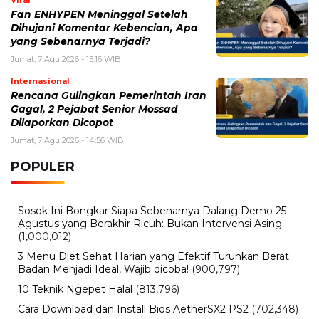
Kamis, 6 Agustus 2026 - 12:33 WIB
Mengenal Weaponized Incompetence Dalam
Hubungan Asmara
Senin, 3 Agustus 2026 - 15:06 WIB
Ramalan Shio Hari Ini 2026: Peruntungan 12 Shio dari
Karier, Keuangan hingga Asmara
Sabtu, 1 Agustus 2026 - 11:34 WIB
Miss Supranational 2026 Jadi Sorotan, Ini Jadwal,
Peserta, dan Fakta Kontes Kecantikan Dunia
Sabtu, 1 Agustus 2026 - 10:44 WIB
Hari Girlfriend Day 2026 Jatuh pada Tanggal Ini,
Sejarah dan Cara Merayakannya
BERITA TERBARU
Pendidikan
Hasil PPPK Sekolah Rakyat 2026
Sudah Keluar, Cek Nama dan Arti