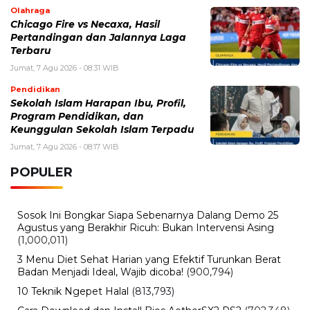
Rabu, 5 Agustus 2026 - 09:29 WIB
Rumor iPhone Air 2 Makin Kuat, Kamera Ganda dan
Chip 2nm Jadi Sorotan
Selasa, 4 Agustus 2026 - 13:13 WIB
Tetangga Suka Meniru Dagangan? 5 Hal yang Perlu
Dilakukan
Selasa, 4 Agustus 2026 - 11:12 WIB
eDabu BPJS Kesehatan Terbaru, Cara Login, Fungsi,
dan Panduan Layanan Badan Usaha
Selasa, 4 Agustus 2026 - 09:49 WIB
WhatsApp Down Hari Ini, Pengguna Keluhkan Pesan
Tidak Terkirim dan Gangguan Aplikasi
BERITA TERBARU
Hiburan
The Odyssey Christopher Nolan Jadi
Sorotan, Film Epik dengan Produksi