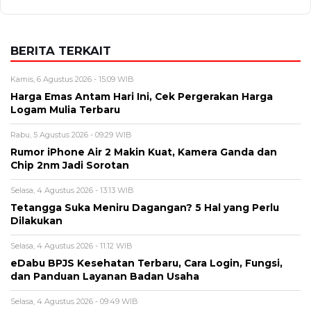
Alamat email tidak akan dipublikasikan. Kolom wajib ditandai *.
Komentar
*
Nama
*