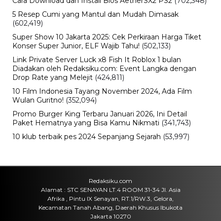
Terbesar
Jumat, 7 Agu 2026 - 09:37 WIB
Olahraga
Aryna Sabalenka Tetap Jadi Sorotan,
Perjalanan Petenis Nomor Satu
Dunia di Musim 2026
Jumat, 7 Agu 2026 - 08:56 WIB
Olahraga
Cruz Azul vs Philadelphia Union: Duel
Liga MX dan MLS Berlangsung Sengit
Jumat, 7 Agu 2026 - 08:48 WIB
Olahraga
Chicago Fire vs Necaxa, Hasil
Pertandingan dan Jalannya Laga
Terbaru
Jumat, 7 Agu 2026 - 08:31 WIB
Pendidikan
Sekolah Islam Harapan Ibu, Profil,
Program Pendidikan, dan