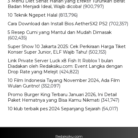
3 Menu Diet Sehat Harian yang Efektif Turunkan Berat
Badan Menjadi Ideal, Wajib dicoba!
(900,797)
10 Teknik Ngepet Halal
(813,796)
Cara Download dan Install Bios AetherSX2 PS2
(702,357)
5 Resep Cumi yang Mantul dan Mudah Dimasak
(602,435)
Super Show 10 Jakarta 2025: Cek Perkiraan Harga Tiket
Konser Super Junior, ELF Wajib Tahu!
(502,153)
Link Private Server Luck x8 Fish It Roblox 1 bulan
Diadakan oleh Redaksiku.com: Event Langka dengan
Drop Rate yang Melejit
(424,822)
10 Film Indonesia Tayang November 2024, Ada Film
Wulan Guritno!
(352,097)
Promo Burger King Terbaru Januari 2026, Ini Detail
Paket Hematnya yang Bisa Kamu Nikmati
(341,747)
10 klub terbaik pes 2024 Sepanjang Sejarah
(54,017)
Redaksiku.com