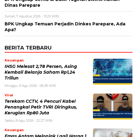
Dinas Parepare
Jumat, 7 Agustus 2026 - 15:20 WIB
BPK Ungkap Temuan Perjadin Dinkes Parepare, Ada
Apa?
BERITA TERBARU
Keuangan
IHSG Melesat 2,78 Persen, Asing
Kembali Belanja Saham Rp1,24
Triliun
Minggu, 9 Agu 2026 - 06:39 WIB
Viral
Terekam CCTV, 4 Pencuri Kabel
Penangkal Petir TVRI Diringkus,
Kerugian Rp80 Juta
Sabtu, 8 Agu 2026 - 22:27 WIB
Keuangan
Emas Antam Melonjak Lagi! Harga 1