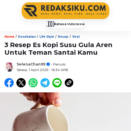
🇮🇩
Bahasa Indonesia
▼
/
/
/
/
Home
Kesehatan
Life Style
Resep
Viral
3 Resep Es Kopi Susu Gula Aren
Untuk Teman Santai Kamu
SelenaChan99
- Penulis
Selasa, 1 April 2025
- 16:34 WIB