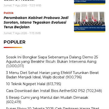
Jumat, 7 Agu 2026 - 11:23 WIB
Politik
Perombakan Kabinet Prabowo Jadi
Sorotan, Istana Tegaskan Evaluasi
Terus Berjalan
Jumat, 7 Agu 2026 - 11:15 WIB
POPULER
Sosok Ini Bongkar Siapa Sebenarnya Dalang Demo 25
Agustus yang Berakhir Ricuh: Bukan Intervensi Asing
(1,000,011)
3 Menu Diet Sehat Harian yang Efektif Turunkan Berat
Badan Menjadi Ideal, Wajib dicoba!
(900,796)
10 Teknik Ngepet Halal
(813,795)
Cara Download dan Install Bios AetherSX2 PS2
(702,348)
5 Resep Cumi yang Mantul dan Mudah Dimasak
(602,419)
Super Show 10 Jakarta 2025: Cek Perkiraan Harga Tiket