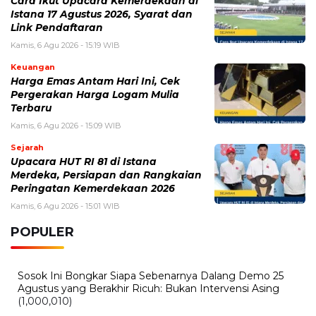
Kamis, 6 Agustus 2026 - 15:09 WIB
Harga Emas Antam Hari Ini, Cek Pergerakan Harga
Logam Mulia Terbaru
Selasa, 4 Agustus 2026 - 13:13 WIB
Tetangga Suka Meniru Dagangan? 5 Hal yang Perlu
Dilakukan
Selasa, 4 Agustus 2026 - 11:12 WIB
eDabu BPJS Kesehatan Terbaru, Cara Login, Fungsi,
dan Panduan Layanan Badan Usaha
Selasa, 4 Agustus 2026 - 09:42 WIB
Pabrik Gula Indonesia Terus Didorong, Ini Kondisi
Produksi dan Tantangan Industri Gula
Sabtu, 1 Agustus 2026 - 09:37 WIB
Harga Pertamax Hari Ini Terbaru, Cek Daftar Harga
BBM Pertamina
BERITA TERBARU