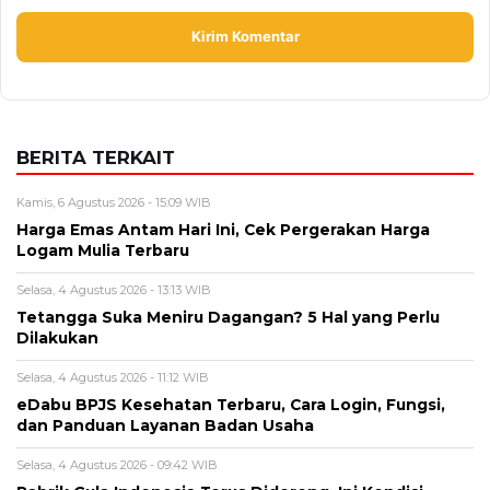
Alamat email tidak akan dipublikasikan. Kolom wajib ditandai *.
Komentar
*