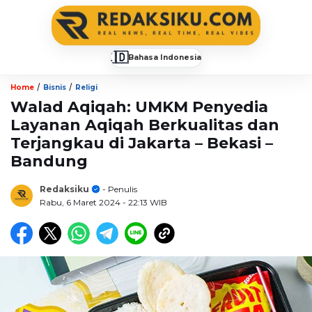
🇮🇩
Bahasa Indonesia
▼
/
/
Home
Bisnis
Religi
Walad Aqiqah: UMKM Penyedia
Layanan Aqiqah Berkualitas dan
Terjangkau di Jakarta – Bekasi –
Bandung
Redaksiku
- Penulis
Rabu, 6 Maret 2024
- 22:13 WIB