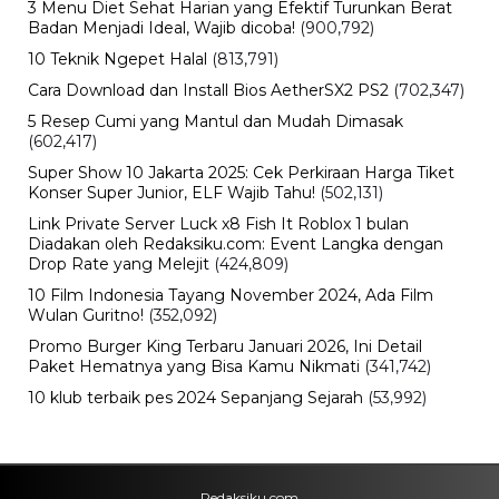
Viral
Kecelakaan Bus ALS Tewaskan
Belasan Penumpang, Polisi Tetapkan
Dua Tersangka
Kamis, 6 Agu 2026 - 15:46 WIB
Viral
Sarwendah Disebut Setia Dampingi
Ruben Onsu Saat Kondisi Kritis, Ini
Kabar Terbarunya
Kamis, 6 Agu 2026 - 15:25 WIB
Sejarah
Cara Ikut Upacara Kemerdekaan di
Istana 17 Agustus 2026, Syarat dan
Link Pendaftaran
Kamis, 6 Agu 2026 - 15:19 WIB
Keuangan
Harga Emas Antam Hari Ini, Cek
Pergerakan Harga Logam Mulia
Terbaru
Kamis, 6 Agu 2026 - 15:09 WIB