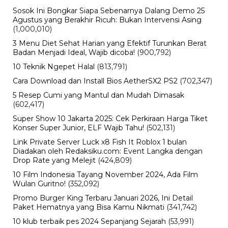
Sosok Ini Bongkar Siapa Sebenarnya Dalang Demo 25
Agustus yang Berakhir Ricuh: Bukan Intervensi Asing
(1,000,010)
3 Menu Diet Sehat Harian yang Efektif Turunkan Berat
Badan Menjadi Ideal, Wajib dicoba!
(900,792)
10 Teknik Ngepet Halal
(813,791)
Cara Download dan Install Bios AetherSX2 PS2
(702,347)
5 Resep Cumi yang Mantul dan Mudah Dimasak
(602,417)
Super Show 10 Jakarta 2025: Cek Perkiraan Harga Tiket
Konser Super Junior, ELF Wajib Tahu!
(502,131)
Link Private Server Luck x8 Fish It Roblox 1 bulan
Diadakan oleh Redaksiku.com: Event Langka dengan
Drop Rate yang Melejit
(424,809)
10 Film Indonesia Tayang November 2024, Ada Film
Wulan Guritno!
(352,092)
Promo Burger King Terbaru Januari 2026, Ini Detail
Paket Hematnya yang Bisa Kamu Nikmati
(341,742)
10 klub terbaik pes 2024 Sepanjang Sejarah
(53,991)