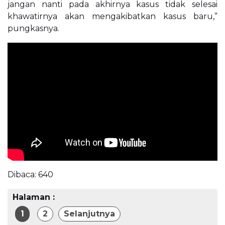
jangan nanti pada akhirnya kasus tidak selesai
khawatirnya akan mengakibatkan kasus baru,”
pungkasnya.
Dibaca:
640
Halaman :
1
2
Selanjutnya