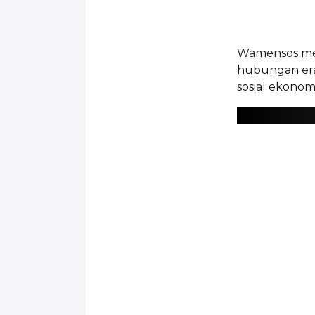
Wamensos me
hubungan era
sosial ekonom