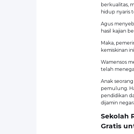
berkualitas,
hidup nyaris 
Agus menyebut
hasil kajian b
Maka, pemeri
kemiskinan in
Wamensos me
telah menegas
Anak seorang 
pemulung. Har
pendidikan da
dijamin negar
Sekolah 
Gratis u