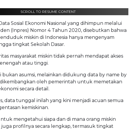
SCROLL TO RESUME CONTENT
ata Sosial Ekonomi Nasional yang dihimpun melalui
siden (Inpres) Nomor 4 Tahun 2020, disebutkan bahwa
 penduduk miskin di Indonesia hanya mengenyam
ngga tingkat Sekolah Dasar.
ritas masyarakat miskin tidak pernah mendapat akses
enengah atau tinggi.
ni bukan asumsi, melainkan didukung data by name by
g dikembangkan oleh pemerintah untuk memetakan
 ekonomi secara detail.
 data tunggal inilah yang kini menjadi acuan semua
entasan kemiskinan.
untuk mengetahui siapa dan di mana orang miskin
i juga profilnya secara lengkap, termasuk tingkat