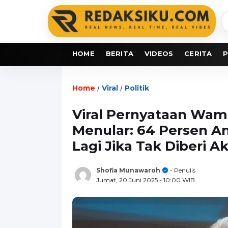
C
b
HOME
BERITA
VIDEOS
CERITA
P
Home
Viral
Politik
/
/
Viral Pernyataan Wam
Menular: 64 Persen An
Lagi Jika Tak Diberi A
Shofia Munawaroh
- Penulis
Jumat, 20 Juni 2025
- 10:00 WIB