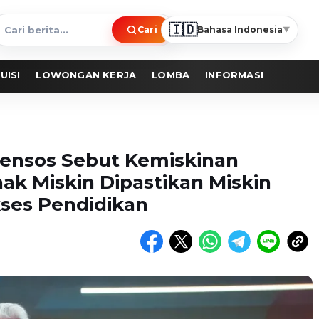
🇮🇩
Cari
Bahasa Indonesia
▼
ari
erita
UISI
LOWONGAN KERJA
LOMBA
INFORMASI
ensos Sebut Kemiskinan
ak Miskin Dipastikan Miskin
kses Pendidikan