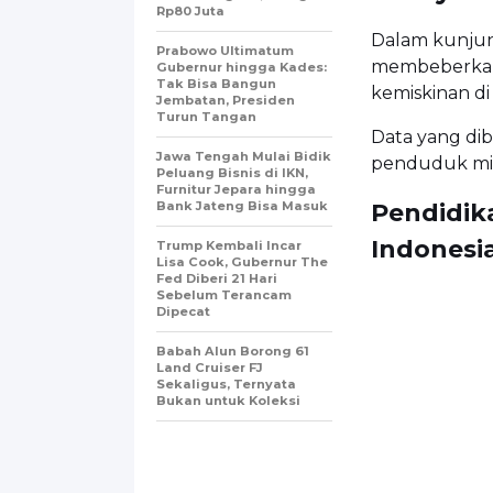
Rp80 Juta
Dalam kunjun
Prabowo Ultimatum
membeberkan 
Gubernur hingga Kades:
Tak Bisa Bangun
kemiskinan di
Jembatan, Presiden
Turun Tangan
Data yang di
Jawa Tengah Mulai Bidik
penduduk mis
Peluang Bisnis di IKN,
Furnitur Jepara hingga
Bank Jateng Bisa Masuk
Pendidik
Indonesi
Trump Kembali Incar
Lisa Cook, Gubernur The
Fed Diberi 21 Hari
Sebelum Terancam
Dipecat
Babah Alun Borong 61
Land Cruiser FJ
Sekaligus, Ternyata
Bukan untuk Koleksi