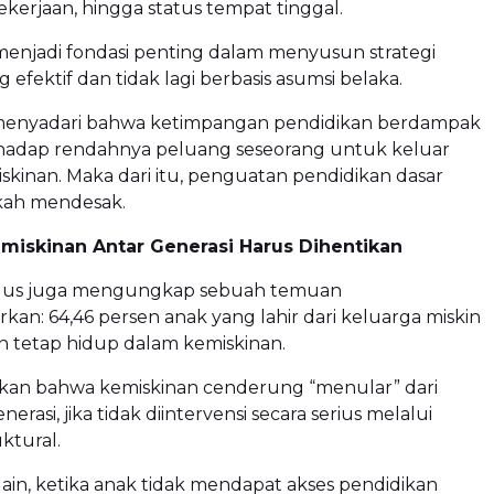
ekerjaan, hingga status tempat tinggal.
 menjadi fondasi penting dalam menyusun strategi
 efektif dan tidak lagi berbasis asumsi belaka.
menyadari bahwa ketimpangan pendidikan berdampak
hadap rendahnya peluang seseorang untuk keluar
miskinan. Maka dari itu, penguatan pendidikan dasar
kah mendesak.
miskinan Antar Generasi Harus Dihentikan
us juga mengungkap sebuah temuan
an: 64,46 persen anak yang lahir dari keluarga miskin
an tetap hidup dalam kemiskinan.
kan bahwa kemiskinan cenderung “menular” dari
nerasi, jika tidak diintervensi secara serius melalui
ktural.
ain, ketika anak tidak mendapat akses pendidikan