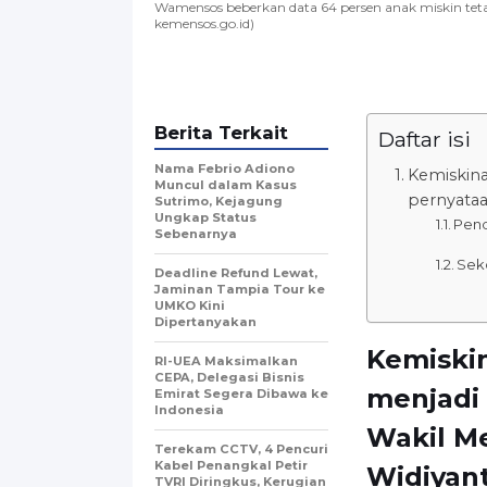
Wamensos beberkan data 64 persen anak miskin tetap
kemensos.go.id)
Berita Terkait
Daftar isi
Nama Febrio Adiono
Kemiskina
Muncul dalam Kasus
pernyataa
Sutrimo, Kejagung
Ungkap Status
Pend
Sebenarnya
Seko
Deadline Refund Lewat,
Jaminan Tampia Tour ke
UMKO Kini
Dipertanyakan
Kemiski
RI-UEA Maksimalkan
CEPA, Delegasi Bisnis
menjadi 
Emirat Segera Dibawa ke
Indonesia
Wakil Me
Terekam CCTV, 4 Pencuri
Kabel Penangkal Petir
Widiyant
TVRI Diringkus, Kerugian