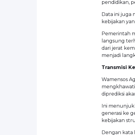
pendidikan, p
Data ini juga
kebijakan yang
Pemerintah 
langsung ter
dari jerat ke
menjadi lang
Transmisi Ke
Wamensos Ag
mengkhawatirk
diprediksi ak
Ini menunjuk
generasi ke ge
kebijakan stru
Dengan kata l