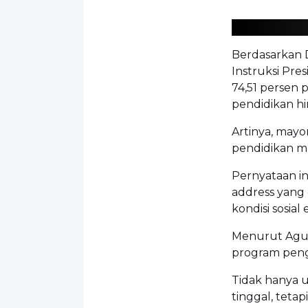
Berdasarkan D
Instruksi Pre
74,51 persen
pendidikan hi
Artinya, mayo
pendidikan m
Pernyataan i
address yan
kondisi sosial
Menurut Agus,
program peng
Tidak hanya 
tinggal, tetap