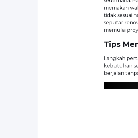
sederhana. Pad
memakan wakt
tidak sesuai 
seputar reno
memulai proy
Tips Me
Langkah pert
kebutuhan sec
berjalan tanp