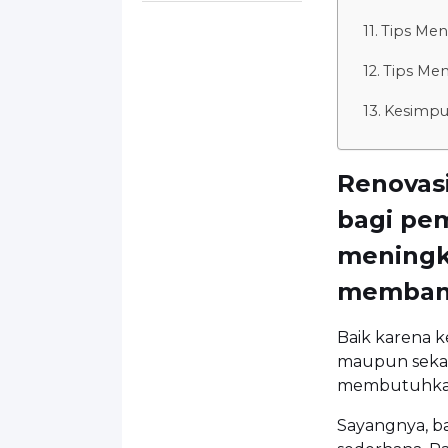
Tips Men
Tips Me
Kesimpu
Renovasi
bagi pem
meningk
membang
Baik karena 
maupun sekad
membutuhkan
Sayangnya, b