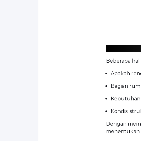
Beberapa hal 
Apakah reno
Bagian ruma
Kebutuhan
Kondisi str
Dengan memah
menentukan pr