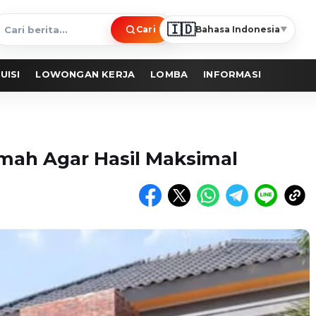
🇮🇩
Cari
Bahasa Indonesia
▼
ari
erita
UISI
LOWONGAN KERJA
LOMBA
INFORMASI
umah Agar Hasil Maksimal