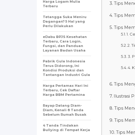
Harga Logam Mulia
Tips Men
Terbaru
Tips Memi
Tetangga Suka Meniru
Dagangan? 5 Hal yang
Perlu Dilakukan
Tips Mem
1. C
eDabu BPJS Kesehatan
Terbaru, Cara Login,
2. 
Fungsi, dan Panduan
Layanan Badan Usaha
3. 
Pabrik Gula Indonesia
Terus Didorong, Ini
4. 
Kondisi Produksi dan
Tantangan Industri Gula
Tips Men
Harga Pertamax Hari Ini
Terbaru, Cek Daftar
Harga BBM Pertamina
Ilustrasi
Rayap Datang Diam-
Tips Men
Diam, Kenali 8 Tanda
Sebelum Rumah Rusak
Tips Mem
4 Tanda Tindakan
Bullying di Tempat Kerja
Tips Me