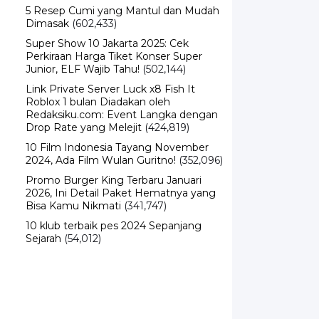
Dimasak
(602,433)
Super Show 10 Jakarta 2025: Cek
Perkiraan Harga Tiket Konser Super
Junior, ELF Wajib Tahu!
(502,144)
Link Private Server Luck x8 Fish It
Roblox 1 bulan Diadakan oleh
Redaksiku.com: Event Langka dengan
Drop Rate yang Melejit
(424,819)
10 Film Indonesia Tayang November
2024, Ada Film Wulan Guritno!
(352,096)
Promo Burger King Terbaru Januari
2026, Ini Detail Paket Hematnya yang
Bisa Kamu Nikmati
(341,747)
10 klub terbaik pes 2024 Sepanjang
Sejarah
(54,012)