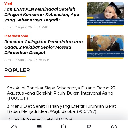
Viral
Fan ENHYPEN Meninggal Setelah
Dihujani Komentar Kebencian, Apa
yang Sebenarnya Terjadi?
Jumat, 7 Agu 2026 - 15:16 WIB
Internasional
Rencana Gulingkan Pemerintah Iran
Gagal, 2 Pejabat Senior Mossad
Dilaporkan Dicopot
Jumat, 7 Agu 2026 - 14:56 WIB
POPULER
Sosok Ini Bongkar Siapa Sebenarnya Dalang Demo 25
Agustus yang Berakhir Ricuh: Bukan Intervensi Asing
(1,000,011)
3 Menu Diet Sehat Harian yang Efektif Turunkan Berat
Badan Menjadi Ideal, Wajib dicoba!
(900,797)
10 Teknik Ngepet Halal
(813,796)
Cara Download dan Install Bios AetherSX2 PS2
(702,348)