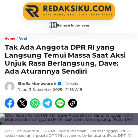
🇮🇩
Bahasa Indonesia
▼
/
Home
Viral
Tak Ada Anggota DPR RI yang
Langsung Temui Massa Saat Aksi
Unjuk Rasa Berlangsung, Dave:
Ada Aturannya Sendiri
Shofia Munawaroh
- Penulis
Rabu, 3 September 2025
- 21:56 WIB
Wakil Ketua Komisi I DPR RI, Dave Akbarshah Fikarno tanggapi kritik
ketidakhadiran anggota DPR RI saat demo berlangsung. (Foto: DPR RI)