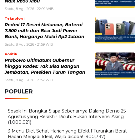
Sabtu, 8 Agu 2026 - 21:59 WIB
Politik
Prabowo Ultimatum Gubernur
hingga Kades: Tak Bisa Bangun
Jembatan, Presiden Turun Tangan
Sabtu, 8 Agu 2026 - 21:52 WIB
POPULER
Sosok Ini Bongkar Siapa Sebenarnya Dalang Demo 25
Agustus yang Berakhir Ricuh: Bukan Intervensi Asing
(1,000,021)
3 Menu Diet Sehat Harian yang Efektif Turunkan Berat
Badan Menjadi Ideal, Wajib dicoba!
(900,797)
10 Teknik Ngepet Halal
(813,796)
Cara Download dan Install Bios AetherSX2 PS2
(702,357)
5 Resep Cumi yang Mantul dan Mudah Dimasak
(602,435)
Super Show 10 Jakarta 2025: Cek Perkiraan Harga Tiket
Konser Super Junior, ELF Wajib Tahu!
(502,153)