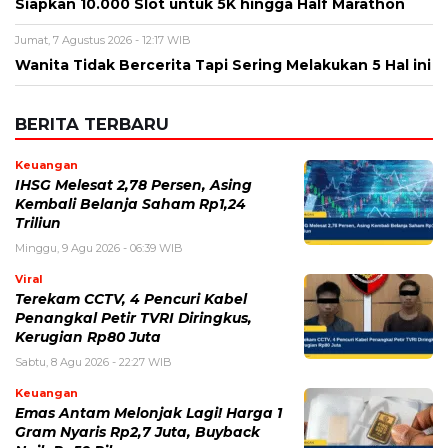
Keuangan
IHSG Melesat 2,78 Persen, Asing
Kembali Belanja Saham Rp1,24
Triliun
Minggu, 9 Agu 2026 - 06:39 WIB
Viral
Terekam CCTV, 4 Pencuri Kabel
Penangkal Petir TVRI Diringkus,
Kerugian Rp80 Juta
Sabtu, 8 Agu 2026 - 22:27 WIB
Keuangan
Emas Antam Melonjak Lagi! Harga 1
Gram Nyaris Rp2,7 Juta, Buyback
Naik Rp50 Ribu
Sabtu, 8 Agu 2026 - 22:09 WIB
Teknologi
Redmi 17 Resmi Meluncur, Baterai
7.500 mAh dan Bisa Jadi Power
Bank, Harganya Mulai Rp2 Jutaan