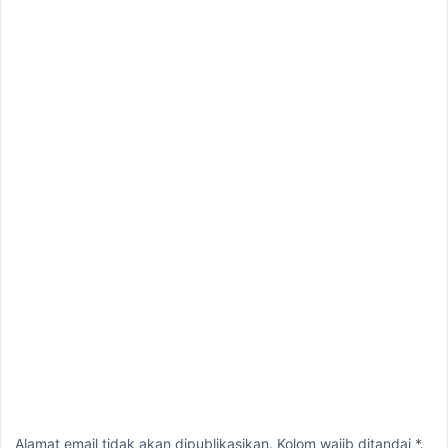
Alamat email tidak akan dipublikasikan. Kolom wajib ditandai *.
Komentar
*