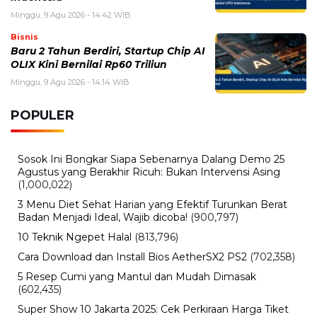
Minggu, 9 Agu 2026 - 14:42 WIB
Bisnis
Baru 2 Tahun Berdiri, Startup Chip AI
OLIX Kini Bernilai Rp60 Triliun
Minggu, 9 Agu 2026 - 14:14 WIB
POPULER
Sosok Ini Bongkar Siapa Sebenarnya Dalang Demo 25
Agustus yang Berakhir Ricuh: Bukan Intervensi Asing
(1,000,022)
3 Menu Diet Sehat Harian yang Efektif Turunkan Berat
Badan Menjadi Ideal, Wajib dicoba!
(900,797)
10 Teknik Ngepet Halal
(813,796)
Cara Download dan Install Bios AetherSX2 PS2
(702,358)
5 Resep Cumi yang Mantul dan Mudah Dimasak
(602,435)
Super Show 10 Jakarta 2025: Cek Perkiraan Harga Tiket