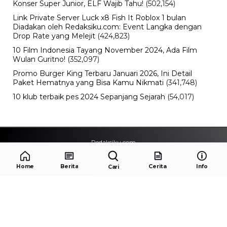
Konser Super Junior, ELF Wajib Tahu!
(502,154)
Link Private Server Luck x8 Fish It Roblox 1 bulan
Diadakan oleh Redaksiku.com: Event Langka dengan
Drop Rate yang Melejit
(424,823)
10 Film Indonesia Tayang November 2024, Ada Film
Wulan Guritno!
(352,097)
Promo Burger King Terbaru Januari 2026, Ini Detail
Paket Hematnya yang Bisa Kamu Nikmati
(341,748)
10 klub terbaik pes 2024 Sepanjang Sejarah
(54,017)
Redaksiku.com
Alamat : STC SENAYAN LT.4 ROOM 31-34 Jl. Asia
Afrika , Pintu IX Senayan, RT.1/RW.3, Gelora,
Home
Berita
Cerita
Info
Cari
Kecamatan Tanah Abang, Daerah Khusus Ibukota
Jakarta 10270
Email : redaksiku.official@gmail.com