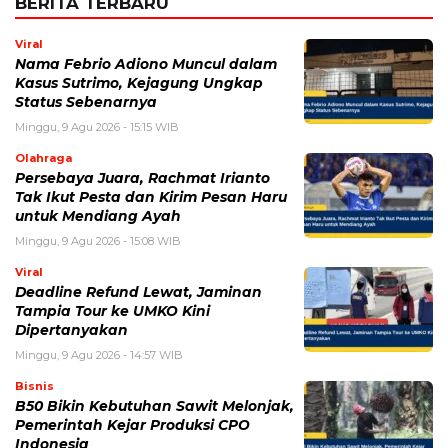
BERITA TERBARU
Viral
Nama Febrio Adiono Muncul dalam
Kasus Sutrimo, Kejagung Ungkap
Status Sebenarnya
Minggu, 9 Agu 2026 - 15:15 WIB
Olahraga
Persebaya Juara, Rachmat Irianto
Tak Ikut Pesta dan Kirim Pesan Haru
untuk Mendiang Ayah
Minggu, 9 Agu 2026 - 15:08 WIB
Viral
Deadline Refund Lewat, Jaminan
Tampia Tour ke UMKO Kini
Dipertanyakan
Minggu, 9 Agu 2026 - 14:57 WIB
Bisnis
B50 Bikin Kebutuhan Sawit Melonjak,
Pemerintah Kejar Produksi CPO
Indonesia