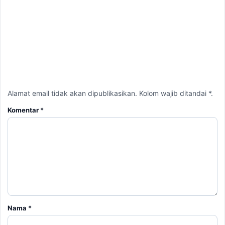
Nama
*
Email
*
Simpan nama, email, dan situs web saya pada peramban ini
untuk komentar saya berikutnya.
BERITA TERKAIT
Jumat, 7 Agustus 2026 - 15:27 WIB