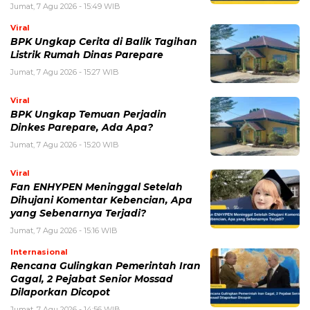
Rencana Gulingkan Pemerintah Iran
Gagal, 2 Pejabat Senior Mossad
Dilaporkan Dicopot
Jumat, 7 Agu 2026 - 14:56 WIB
POPULER
Sosok Ini Bongkar Siapa Sebenarnya Dalang Demo 25
Agustus yang Berakhir Ricuh: Bukan Intervensi Asing
(1,000,012)
3 Menu Diet Sehat Harian yang Efektif Turunkan Berat
Badan Menjadi Ideal, Wajib dicoba!
(900,797)
10 Teknik Ngepet Halal
(813,796)
Cara Download dan Install Bios AetherSX2 PS2
(702,348)
5 Resep Cumi yang Mantul dan Mudah Dimasak
(602,420)
Super Show 10 Jakarta 2025: Cek Perkiraan Harga Tiket
Konser Super Junior, ELF Wajib Tahu!
(502,140)
Link Private Server Luck x8 Fish It Roblox 1 bulan
Diadakan oleh Redaksiku.com: Event Langka dengan