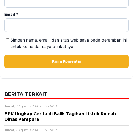
BPK Ungkap Cerita di Balik Tagihan Listrik Rumah
Dinas Parepare
Jumat, 7 Agustus 2026 - 15:20 WIB
BPK Ungkap Temuan Perjadin Dinkes Parepare, Ada
Apa?
Jumat, 7 Agustus 2026 - 15:16 WIB
Fan ENHYPEN Meninggal Setelah Dihujani Komentar
Kebencian, Apa yang Sebenarnya Terjadi?
Jumat, 7 Agustus 2026 - 14:56 WIB
Rencana Gulingkan Pemerintah Iran Gagal, 2 Pejabat
Senior Mossad Dilaporkan Dicopot
Jumat, 7 Agustus 2026 - 11:15 WIB
Perombakan Kabinet Prabowo Jadi Sorotan, Istana
Tegaskan Evaluasi Terus Berjalan
BERITA TERBARU
Pendidikan