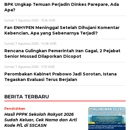
Hasil PPPK Sekolah Rakyat 2026
Sudah Keluar, Cek Nama dan Arti
Kode P/L di SSCASN
Jumat, 7 Agu 2026 - 15:49 WIB
Viral
BPK Ungkap Cerita di Balik Tagihan
Listrik Rumah Dinas Parepare
Jumat, 7 Agu 2026 - 15:27 WIB
Viral
BPK Ungkap Temuan Perjadin
Dinkes Parepare, Ada Apa?
Jumat, 7 Agu 2026 - 15:20 WIB
Viral
Fan ENHYPEN Meninggal Setelah
Dihujani Komentar Kebencian, Apa
yang Sebenarnya Terjadi?
Jumat, 7 Agu 2026 - 15:16 WIB
Internasional