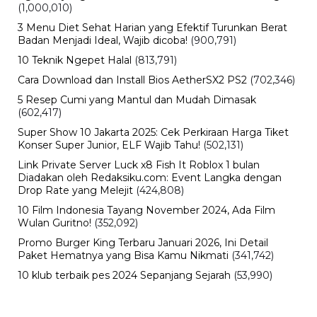
(1,000,010)
3 Menu Diet Sehat Harian yang Efektif Turunkan Berat
Badan Menjadi Ideal, Wajib dicoba!
(900,791)
10 Teknik Ngepet Halal
(813,791)
Cara Download dan Install Bios AetherSX2 PS2
(702,346)
5 Resep Cumi yang Mantul dan Mudah Dimasak
(602,417)
Super Show 10 Jakarta 2025: Cek Perkiraan Harga Tiket
Konser Super Junior, ELF Wajib Tahu!
(502,131)
Link Private Server Luck x8 Fish It Roblox 1 bulan
Diadakan oleh Redaksiku.com: Event Langka dengan
Drop Rate yang Melejit
(424,808)
10 Film Indonesia Tayang November 2024, Ada Film
Wulan Guritno!
(352,092)
Promo Burger King Terbaru Januari 2026, Ini Detail
Paket Hematnya yang Bisa Kamu Nikmati
(341,742)
10 klub terbaik pes 2024 Sepanjang Sejarah
(53,990)