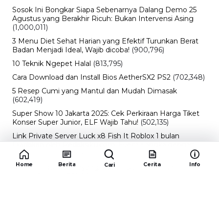
Sosok Ini Bongkar Siapa Sebenarnya Dalang Demo 25
Agustus yang Berakhir Ricuh: Bukan Intervensi Asing
(1,000,011)
3 Menu Diet Sehat Harian yang Efektif Turunkan Berat
Badan Menjadi Ideal, Wajib dicoba!
(900,796)
10 Teknik Ngepet Halal
(813,795)
Cara Download dan Install Bios AetherSX2 PS2
(702,348)
5 Resep Cumi yang Mantul dan Mudah Dimasak
(602,419)
Super Show 10 Jakarta 2025: Cek Perkiraan Harga Tiket
Konser Super Junior, ELF Wajib Tahu!
(502,135)
Link Private Server Luck x8 Fish It Roblox 1 bulan
Diadakan oleh Redaksiku.com: Event Langka dengan
Drop Rate yang Melejit
(424,813)
Home
Berita
Cerita
Info
Cari
10 Film Indonesia Tayang November 2024, Ada Film
Wulan Guritno!
(352,094)
Promo Burger King Terbaru Januari 2026, Ini Detail
Paket Hematnya yang Bisa Kamu Nikmati
(341,744)
10 klub terbaik pes 2024 Sepanjang Sejarah
(53,999)