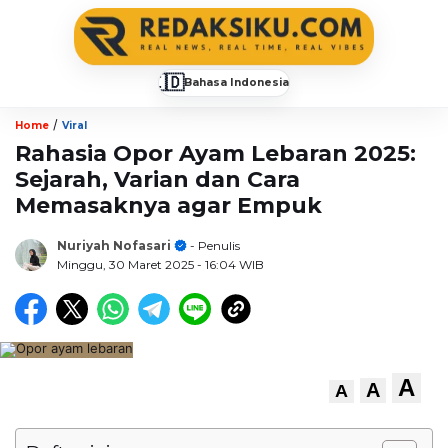
🇮🇩
Bahasa Indonesia
▼
/
Home
Viral
Rahasia Opor Ayam Lebaran 2025:
Sejarah, Varian dan Cara
Memasaknya agar Empuk
Nuriyah Nofasari
- Penulis
Minggu, 30 Maret 2025
- 16:04 WIB
A
A
A