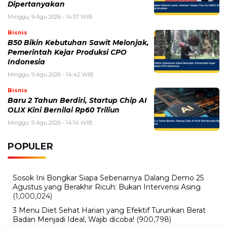
Bisnis
Baru 2 Tahun Berdiri, Startup Chip AI
OLIX Kini Bernilai Rp60 Triliun
Minggu, 9 Agu 2026 - 14:14 WIB
POPULER
Sosok Ini Bongkar Siapa Sebenarnya Dalang Demo 25
Agustus yang Berakhir Ricuh: Bukan Intervensi Asing
(1,000,024)
3 Menu Diet Sehat Harian yang Efektif Turunkan Berat
Badan Menjadi Ideal, Wajib dicoba!
(900,798)
10 Teknik Ngepet Halal
(813,796)
Cara Download dan Install Bios AetherSX2 PS2
(702,358)
5 Resep Cumi yang Mantul dan Mudah Dimasak
(602,437)
Super Show 10 Jakarta 2025: Cek Perkiraan Harga Tiket
Konser Super Junior, ELF Wajib Tahu!
(502,155)
Link Private Server Luck x8 Fish It Roblox 1 bulan