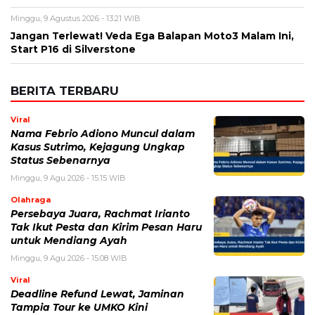
Viral
Nama Febrio Adiono Muncul dalam
Kasus Sutrimo, Kejagung Ungkap
Status Sebenarnya
Minggu, 9 Agu 2026 - 15:15 WIB
Olahraga
Persebaya Juara, Rachmat Irianto
Tak Ikut Pesta dan Kirim Pesan Haru
untuk Mendiang Ayah
Minggu, 9 Agu 2026 - 15:08 WIB
Viral
Deadline Refund Lewat, Jaminan
Tampia Tour ke UMKO Kini
Dipertanyakan
Minggu, 9 Agu 2026 - 14:57 WIB
Bisnis
B50 Bikin Kebutuhan Sawit Melonjak,
Pemerintah Kejar Produksi CPO
Indonesia
Minggu, 9 Agu 2026 - 14:42 WIB