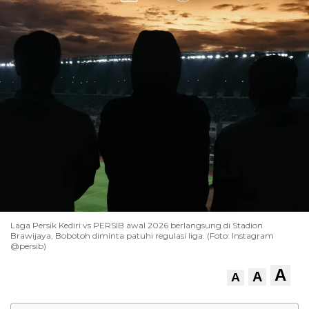
Laga Persik Kediri vs PERSIB awal 2026 berlangsung di Stadion
Brawijaya, Bobotoh diminta patuhi regulasi liga. (Foto: Instagram
@persib)
A
A
A