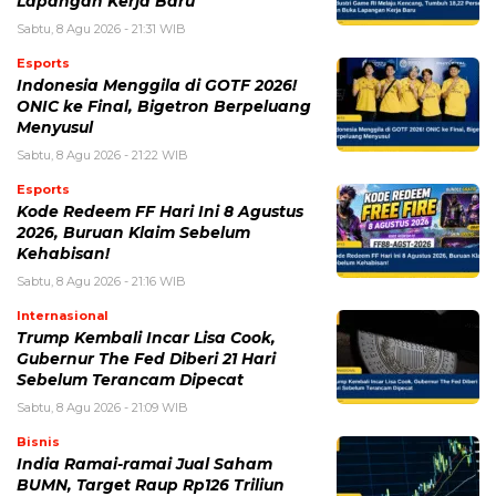
Lapangan Kerja Baru
Sabtu, 8 Agu 2026 - 21:31 WIB
Esports
Indonesia Menggila di GOTF 2026!
ONIC ke Final, Bigetron Berpeluang
Menyusul
Sabtu, 8 Agu 2026 - 21:22 WIB
Esports
Kode Redeem FF Hari Ini 8 Agustus
2026, Buruan Klaim Sebelum
Kehabisan!
Sabtu, 8 Agu 2026 - 21:16 WIB
Internasional
Trump Kembali Incar Lisa Cook,
Gubernur The Fed Diberi 21 Hari
Sebelum Terancam Dipecat
Sabtu, 8 Agu 2026 - 21:09 WIB
Bisnis
India Ramai-ramai Jual Saham
BUMN, Target Raup Rp126 Triliun