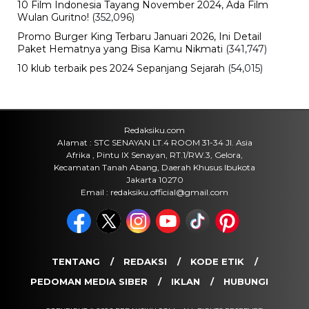
10 Film Indonesia Tayang November 2024, Ada Film
Wulan Guritno!
(352,096)
Promo Burger King Terbaru Januari 2026, Ini Detail
Paket Hematnya yang Bisa Kamu Nikmati
(341,747)
10 klub terbaik pes 2024 Sepanjang Sejarah
(54,015)
Redaksiku.com
Alamat : STC SENAYAN LT.4 ROOM 31-34 Jl. Asia
Afrika , Pintu IX Senayan, RT.1/RW.3, Gelora,
Kecamatan Tanah Abang, Daerah Khusus Ibukota
Jakarta 10270
Email : redaksiku.official@gmail.com
TENTANG
REDAKSI
KODE ETIK
PEDOMAN MEDIA SIBER
IKLAN
HUBUNGI