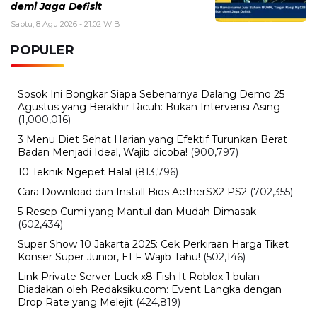
demi Jaga Defisit
Sabtu, 8 Agu 2026 - 21:02 WIB
POPULER
Sosok Ini Bongkar Siapa Sebenarnya Dalang Demo 25
Agustus yang Berakhir Ricuh: Bukan Intervensi Asing
(1,000,016)
3 Menu Diet Sehat Harian yang Efektif Turunkan Berat
Badan Menjadi Ideal, Wajib dicoba!
(900,797)
10 Teknik Ngepet Halal
(813,796)
Cara Download dan Install Bios AetherSX2 PS2
(702,355)
5 Resep Cumi yang Mantul dan Mudah Dimasak
(602,434)
Super Show 10 Jakarta 2025: Cek Perkiraan Harga Tiket
Konser Super Junior, ELF Wajib Tahu!
(502,146)
Link Private Server Luck x8 Fish It Roblox 1 bulan
Diadakan oleh Redaksiku.com: Event Langka dengan
Drop Rate yang Melejit
(424,819)