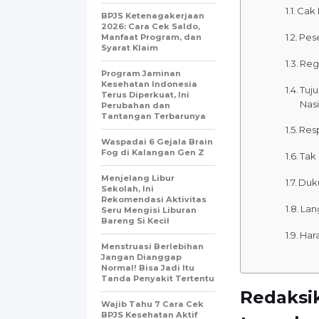
Cak 
BPJS Ketenagakerjaan
2026: Cara Cek Saldo,
Pese
Manfaat Program, dan
Syarat Klaim
Regi
Program Jaminan
Kesehatan Indonesia
Tuj
Terus Diperkuat, Ini
Nas
Perubahan dan
Tantangan Terbarunya
Resp
Waspadai 6 Gejala Brain
Fog di Kalangan Gen Z
Tak
Menjelang Libur
Duk
Sekolah, Ini
Rekomendasi Aktivitas
Lan
Seru Mengisi Liburan
Bareng Si Kecil
Har
Menstruasi Berlebihan
Jangan Dianggap
Normal! Bisa Jadi Itu
Tanda Penyakit Tertentu
Redaksi
Wajib Tahu 7 Cara Cek
BPJS Kesehatan Aktif