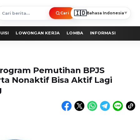
🇮🇩
Cari
Bahasa Indonesia
▼
ari
erita
UISI
LOWONGAN KERJA
LOMBA
INFORMASI
Program Pemutihan BPJS
a Nonaktif Bisa Aktif Lagi
g