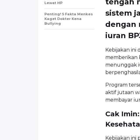
tengah 
Lewat HP
sistem j
Penting! 5 Fakta Menkes
Kaget Dokter Kena
dengan 
Bullying
iuran BP
Kebijakan ini
memberikan ke
menunggak iu
berpenghasil
Program ter
aktif jutaan 
membayar iur
Cak Imin
Kesehata
Kebijakan ini