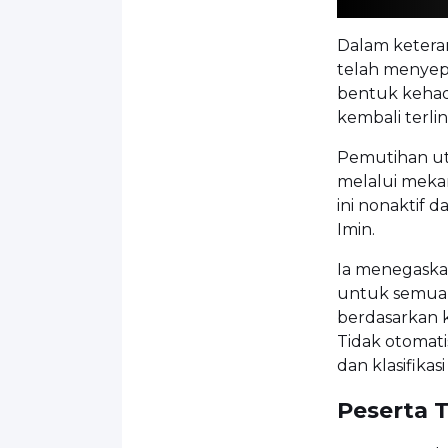
Dalam ketera
telah menyep
bentuk kehad
kembali terli
Pemutihan ut
melalui mekan
ini nonaktif 
Imin.
Ia menegaskan
untuk semua p
berdasarkan k
Tidak otomati
dan klasifika
Peserta T