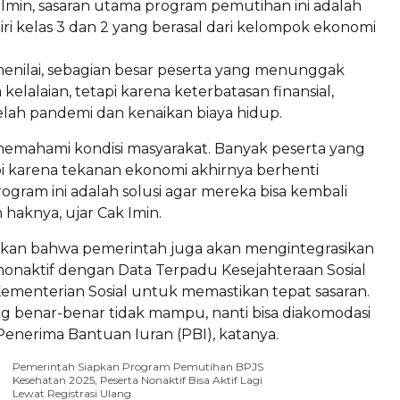
Imin, sasaran utama program pemutihan ini adalah
ri kelas 3 dan 2 yang berasal dari kelompok ekonomi
enilai, sebagian besar peserta yang menunggak
kelalaian, tetapi karena keterbatasan finansial,
elah pandemi dan kenaikan biaya hidup.
emahami kondisi masyarakat. Banyak peserta yang
api karena tekanan ekonomi akhirnya berhenti
gram ini adalah solusi agar mereka bisa kembali
haknya, ujar Cak Imin.
an bahwa pemerintah juga akan mengintegrasikan
nonaktif dengan Data Terpadu Kesejahteraan Sosial
Kementerian Sosial untuk memastikan tepat sasaran.
 benar-benar tidak mampu, nanti bisa diakomodasi
enerima Bantuan Iuran (PBI), katanya.
Pemerintah Siapkan Program Pemutihan BPJS
Kesehatan 2025, Peserta Nonaktif Bisa Aktif Lagi
Lewat Registrasi Ulang