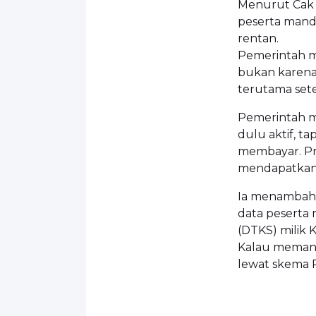
Menurut Cak 
peserta mandi
rentan.
Pemerintah m
bukan karena 
terutama set
Pemerintah m
dulu aktif, t
membayar. Pro
mendapatkan 
Ia menambahk
data peserta 
(DTKS) milik 
Kalau memang
lewat skema P