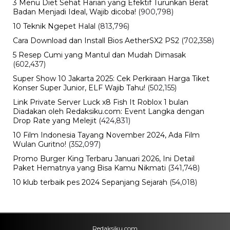
Viral
Nama Febrio Adiono Muncul dalam
Kasus Sutrimo, Kejagung Ungkap
Status Sebenarnya
Minggu, 9 Agu 2026 - 15:15 WIB
Olahraga
Persebaya Juara, Rachmat Irianto
Tak Ikut Pesta dan Kirim Pesan Haru
untuk Mendiang Ayah
Minggu, 9 Agu 2026 - 15:08 WIB
Viral
Deadline Refund Lewat, Jaminan
Tampia Tour ke UMKO Kini
Dipertanyakan
Minggu, 9 Agu 2026 - 14:57 WIB
Bisnis
B50 Bikin Kebutuhan Sawit Melonjak,
Pemerintah Kejar Produksi CPO
Indonesia