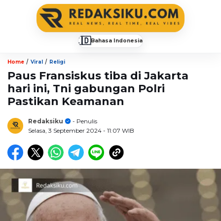
🇮🇩
Bahasa Indonesia
▼
/
/
Home
Viral
Religi
Paus Fransiskus tiba di Jakarta
hari ini, Tni gabungan Polri
Pastikan Keamanan
Redaksiku
- Penulis
Selasa, 3 September 2024
- 11:07 WIB