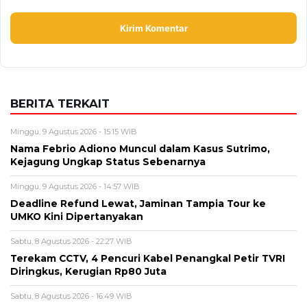
Alamat email tidak akan dipublikasikan. Kolom wajib ditandai *.
Komentar
*