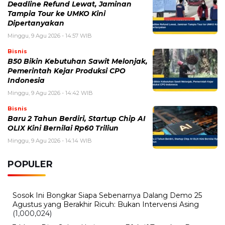
Minggu, 9 Agustus 2026 - 15:15 WIB
Nama Febrio Adiono Muncul dalam Kasus Sutrimo,
Kejagung Ungkap Status Sebenarnya
Minggu, 9 Agustus 2026 - 14:57 WIB
Deadline Refund Lewat, Jaminan Tampia Tour ke
UMKO Kini Dipertanyakan
Sabtu, 8 Agustus 2026 - 22:27 WIB
Terekam CCTV, 4 Pencuri Kabel Penangkal Petir TVRI
Diringkus, Kerugian Rp80 Juta
Sabtu, 8 Agustus 2026 - 16:49 WIB
Babah Alun Borong 61 Land Cruiser FJ Sekaligus,
Ternyata Bukan untuk Koleksi
Sabtu, 8 Agustus 2026 - 14:50 WIB
Daftar Promo Double Date Agustus 2026, Banyak
Diskon Spesial 8.8 di HokBen hingga Burger King ‎
BERITA TERBARU