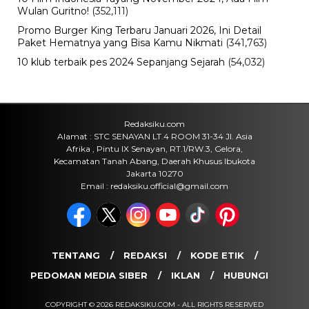
Kumpulan Prompt AI HUT ke-81 RI
2026, dari Foto Realistis hingga
Poster Merah Putih
Senin, 10 Agu 2026 - 14:56 WIB
Bencana
Nipah Mall Makassar Terbakar,
Damkar Ungkap Dugaan Sumber Api
Senin, 10 Agu 2026 - 12:20 WIB
Bisnis
Bank Sultra Perkasa di Finspora
2026, Borong 5 Emas dan Bawa
Pulang Piala Bergilir
Senin, 10 Agu 2026 - 12:05 WIB
POPULER
Sosok Ini Bongkar Siapa Sebenarnya Dalang Demo 25
Agustus yang Berakhir Ricuh: Bukan Intervensi Asing
(1,000,033)