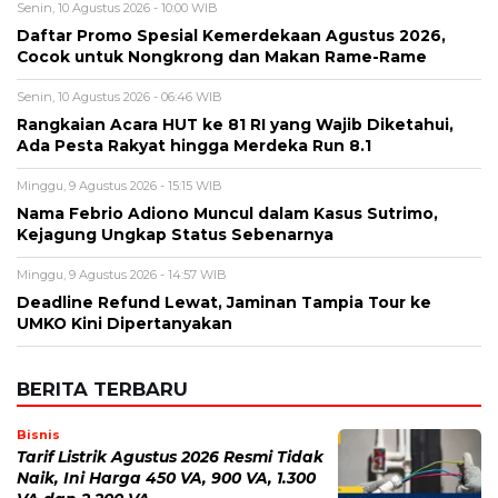
Alamat email tidak akan dipublikasikan. Kolom wajib ditandai *.
Komentar
*
Nama
*
Email
*
Simpan nama, email, dan situs web saya pada peramban ini
untuk komentar saya berikutnya.