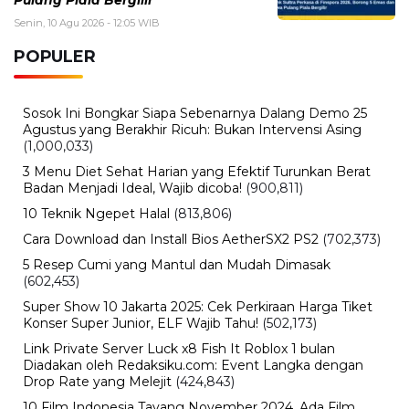
Nama Febrio Adiono Muncul dalam Kasus Sutrimo,
Kejagung Ungkap Status Sebenarnya
Minggu, 9 Agustus 2026 - 14:57 WIB
Deadline Refund Lewat, Jaminan Tampia Tour ke
UMKO Kini Dipertanyakan
BERITA TERBARU
Bisnis
Tarif Listrik Agustus 2026 Resmi Tidak
Naik, Ini Harga 450 VA, 900 VA, 1.300
VA dan 2.200 VA
Senin, 10 Agu 2026 - 16:02 WIB
Sejarah
Sejarah Bendera Merah Putih, Fakta
Menarik di Balik Simbol Kebanggaan
Indonesia
Senin, 10 Agu 2026 - 15:20 WIB
Teknologi