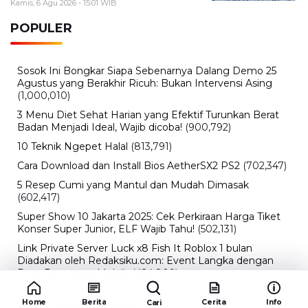
Kamis, 6 Agu 2026 - 15:01 WIB
POPULER
Sosok Ini Bongkar Siapa Sebenarnya Dalang Demo 25
Agustus yang Berakhir Ricuh: Bukan Intervensi Asing
(1,000,010)
3 Menu Diet Sehat Harian yang Efektif Turunkan Berat
Badan Menjadi Ideal, Wajib dicoba!
(900,792)
10 Teknik Ngepet Halal
(813,791)
Cara Download dan Install Bios AetherSX2 PS2
(702,347)
5 Resep Cumi yang Mantul dan Mudah Dimasak
(602,417)
Super Show 10 Jakarta 2025: Cek Perkiraan Harga Tiket
Konser Super Junior, ELF Wajib Tahu!
(502,131)
Link Private Server Luck x8 Fish It Roblox 1 bulan
Diadakan oleh Redaksiku.com: Event Langka dengan
Drop Rate yang Melejit
(424,809)
10 Film Indonesia Tayang November 2024, Ada Film
Home
Berita
Cerita
Info
Cari
Wulan Guritno!
(352,092)