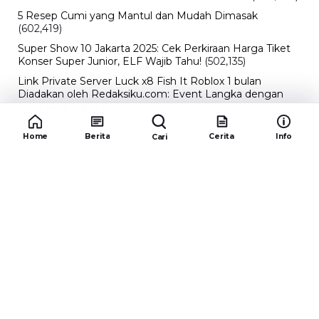
5 Resep Cumi yang Mantul dan Mudah Dimasak
(602,419)
Super Show 10 Jakarta 2025: Cek Perkiraan Harga Tiket
Konser Super Junior, ELF Wajib Tahu!
(502,135)
Link Private Server Luck x8 Fish It Roblox 1 bulan
Diadakan oleh Redaksiku.com: Event Langka dengan
Drop Rate yang Melejit
(424,811)
10 Film Indonesia Tayang November 2024, Ada Film
Home
Berita
Cerita
Info
Cari
Wulan Guritno!
(352,094)
Promo Burger King Terbaru Januari 2026, Ini Detail
Paket Hematnya yang Bisa Kamu Nikmati
(341,743)
10 klub terbaik pes 2024 Sepanjang Sejarah
(53,999)
Redaksiku.com
Alamat : STC SENAYAN LT.4 ROOM 31-34 Jl. Asia
Afrika , Pintu IX Senayan, RT.1/RW.3, Gelora,
Kecamatan Tanah Abang, Daerah Khusus Ibukota
Jakarta 10270