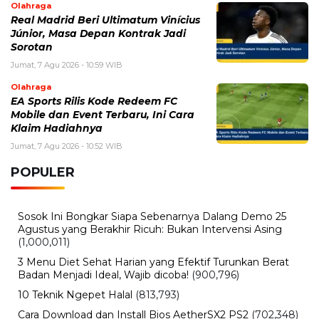
Olahraga
Real Madrid Beri Ultimatum Vinícius
Júnior, Masa Depan Kontrak Jadi
Sorotan
Jumat, 7 Agu 2026 - 10:59 WIB
Olahraga
EA Sports Rilis Kode Redeem FC
Mobile dan Event Terbaru, Ini Cara
Klaim Hadiahnya
Jumat, 7 Agu 2026 - 10:52 WIB
POPULER
Sosok Ini Bongkar Siapa Sebenarnya Dalang Demo 25
Agustus yang Berakhir Ricuh: Bukan Intervensi Asing
(1,000,011)
3 Menu Diet Sehat Harian yang Efektif Turunkan Berat
Badan Menjadi Ideal, Wajib dicoba!
(900,796)
10 Teknik Ngepet Halal
(813,793)
Cara Download dan Install Bios AetherSX2 PS2
(702,348)