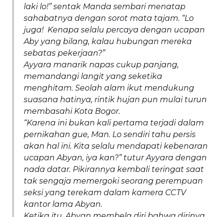
laki lo!” sentak Manda sembari menatap
sahabatnya dengan sorot mata tajam. “Lo
juga! Kenapa selalu percaya dengan ucapan
Aby yang bilang, kalau hubungan mereka
sebatas pekerjaan?”
Ayyara manarik napas cukup panjang,
memandangi langit yang seketika
menghitam. Seolah alam ikut mendukung
suasana hatinya, rintik hujan pun mulai turun
membasahi Kota Bogor.
“Karena ini bukan kali pertama terjadi dalam
pernikahan gue, Man. Lo sendiri tahu persis
akan hal ini. Kita selalu mendapati kebenaran
ucapan Abyan, iya kan?” tutur Ayyara dengan
nada datar. Pikirannya kembali teringat saat
tak sengaja memergoki seorang perempuan
seksi yang terekam dalam kamera CCTV
kantor lama Abyan.
Ketika itu, Abyan membela diri bahwa dirinya