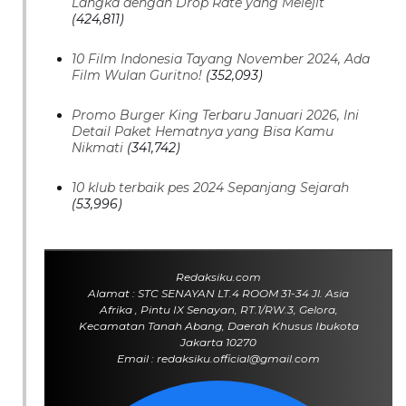
Langka dengan Drop Rate yang Melejit
(424,811)
10 Film Indonesia Tayang November 2024, Ada
Film Wulan Guritno!
(352,093)
Promo Burger King Terbaru Januari 2026, Ini
Detail Paket Hematnya yang Bisa Kamu
Nikmati
(341,742)
10 klub terbaik pes 2024 Sepanjang Sejarah
(53,996)
Redaksiku.com
Alamat : STC SENAYAN LT.4 ROOM 31-34 Jl. Asia
Afrika , Pintu IX Senayan, RT.1/RW.3, Gelora,
Kecamatan Tanah Abang, Daerah Khusus Ibukota
Jakarta 10270
Email : redaksiku.official@gmail.com