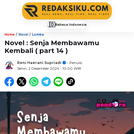
🇮🇩
Bahasa Indonesia
▼
/
/
Home
Novel
Lomba
Novel : Senja Membawamu
Kembali ( part 14 )
Reni Haerani Supriadi
- Penulis
Senin, 2 Desember 2024
- 10:00 WIB