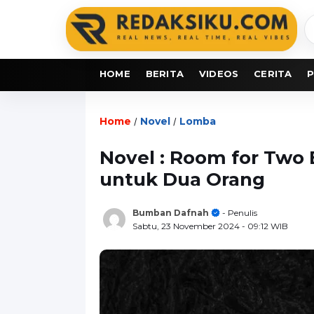
C
b
HOME
BERITA
VIDEOS
CERITA
P
Home
Novel
Lomba
/
/
Novel : Room for Two
untuk Dua Orang
Bumban Dafnah
- Penulis
Sabtu, 23 November 2024
- 09:12 WIB