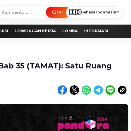
🇮🇩
Cari
Bahasa Indonesia
▼
ari
erita
UISI
LOWONGAN KERJA
LOMBA
INFORMASI
 Bab 35 (TAMAT): Satu Ruang