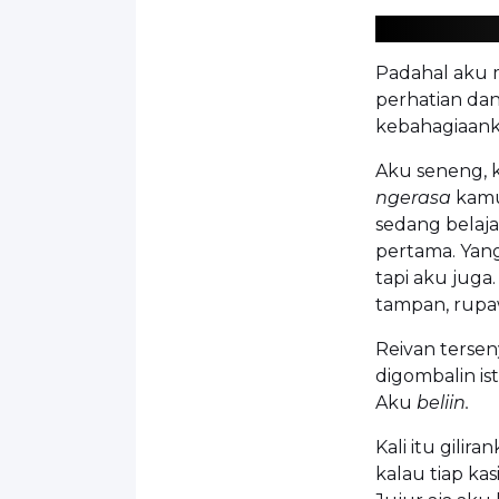
Padahal aku m
perhatian dan
kebahagiaanku
Aku seneng, k
ngerasa
kamu
sedang belaja
pertama. Yan
tapi aku juga
tampan, rupa
Reivan tersen
digombalin ist
Aku
beliin.
Kali itu gilir
kalau tiap kas