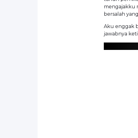
mengajakku m
bersalah yan
Aku enggak b
jawabnya keti