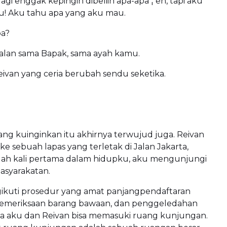
lagi enggak kepingin dibeliin apa-apa ¦ eh, tapi aku
hu! Aku tahu apa yang aku mau.
a?
lan sama Bapak, sama ayah kamu.
ivan yang ceria berubah sendu seketika.
ng kuinginkan itu akhirnya terwujud juga. Reivan
sebuah lapas yang terletak di Jalan Jakarta,
lah kali pertama dalam hidupku, aku mengunjungi
asyarakatan.
ikuti prosedur yang amat panjangpendaftaran
emeriksaan barang bawaan, dan penggeledahan
a aku dan Reivan bisa memasuki ruang kunjungan.