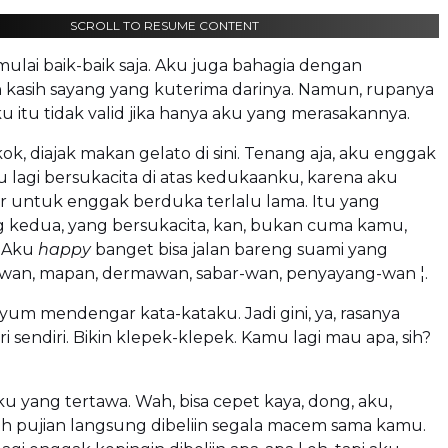
SCROLL TO RESUME CONTENT
ulai baik-baik saja. Aku juga bahagia dengan
 kasih sayang yang kuterima darinya. Namun, rupanya
 itu tidak valid jika hanya aku yang merasakannya.
ok, diajak makan gelato di sini. Tenang aja, aku enggak
 lagi bersukacita di atas kedukaanku, karena aku
r untuk enggak berduka terlalu lama. Itu yang
g kedua, yang bersukacita, kan, bukan cuma kamu,
. Aku
happy
banget bisa jalan bareng suami yang
wan, mapan, dermawan, sabar-wan, penyayang-wan ¦.
yum mendengar kata-kataku. Jadi gini, ya, rasanya
ri sendiri. Bikin klepek-klepek. Kamu lagi mau apa, sih?
anku yang tertawa. Wah, bisa cepet kaya, dong, aku,
ih pujian langsung dibeliin
segala macem sama kamu.