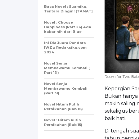
Baca Novel : Suamiku,
Tentara Dingin! [TAMAT]
Novel : Choose
Happiness (Part 26) Ada
kabar nih dari Blue
Ini Dia Juara Pandora
IWZ x Redaksiku.com
2024
Novel Senja
Membawamu Kembali (
Part 13 )
Room for Two Bab
Novel Senja
Kepergian Sa
Membawamu Kembali
(Part 31)
Bukan hanya k
makin saling 
Novel Hitam Putih
Pernikahan (Bab 16)
sekaligus be
baik hati.
Novel : Hitam Putih
Pernikahan (Bab 15)
Di tengah sua
tahun pernika