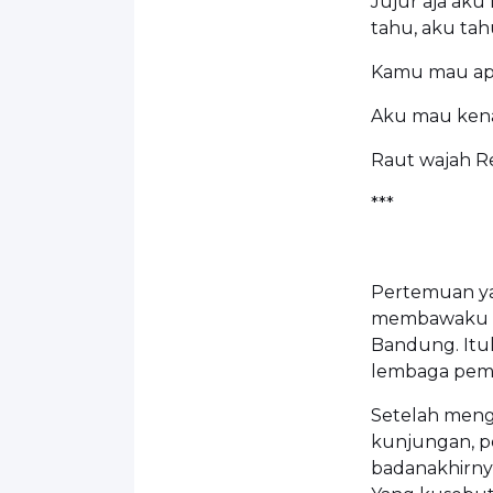
Jujur aja aku 
tahu, aku ta
Kamu mau ap
Aku mau kena
Raut wajah Re
***
Pertemuan ya
membawaku ke 
Bandung. Itu
lembaga pem
Setelah meng
kunjungan, p
badanakhirny