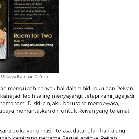
 35 Karya Bumban Dafnah
rah mengubah banyak hal dalam hidupku dan Reivan.
ami jadi lebih saling menyayangi, tetapi kami juga jadi
memahami. Di sisi lain, aku berusaha mendewasa,
rupaya memantaskan diri untuk Reivan yang teramat
sana duka yang masih terasa, datanglah hari ulang
han kami yang pertama. Sesuai janjinya, Reivan