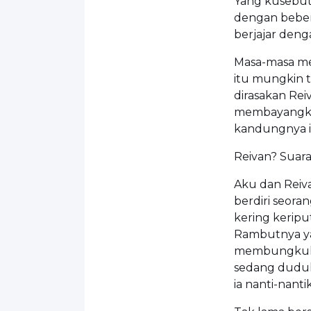
Yang kusebut
dengan bebera
berjajar deng
Masa-masa me
itu mungkin t
dirasakan Rei
membayangkan
kandungnya i
Reivan? Suara
Aku dan Reiv
berdiri seora
kering keripu
Rambutnya ya
membungkuk l
sedang duduk
ia nanti-nanti