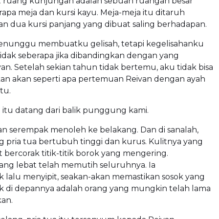
 ruang kunjungan adalah sebuah ruangan besar
pa meja dan kursi kayu. Meja-meja itu ditaruh
an dua kursi panjang yang dibuat saling berhadapan.
nunggu membuatku gelisah, tetapi kegelisahanku
idak seberapa jika dibandingkan dengan yang
van. Setelah sekian tahun tidak bertemu, aku tidak bisa
 akan seperti apa pertemuan Reivan dengan ayah
tu.
 itu datang dari balik punggung kami.
an serempak menoleh ke belakang. Dan di sanalah,
ng pria tua bertubuh tinggi dan kurus. Kulitnya yang
t bercorak titik-titik borok yang mengering.
ng lebat telah memutih seluruhnya. Ia
alu menyipit, seakan-akan memastikan sosok yang
 di depannya adalah orang yang mungkin telah lama
kan.