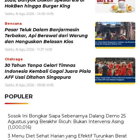
2026, Banyak Diskon Spesial 8.8 di
HokBen hingga Burger King ‎
Sabtu, 8 Agu 2026 - 14:50 WIB
Bencana
Pasar Teluk Dalam Banjarmasin
Terbakar, Api Berawal dari Warung
dan Hanguskan Belasan Kios
Sabtu, 8 Agu 2026 - 11:37 WIB
Olahraga
30 Tahun Tanpa Gelar! Timnas
Indonesia Kembali Gagal Juara Piala
AFF Usai Ditahan Singapura
Sabtu, 8 Agu 2026 - 09:06 WIB
POPULER
Sosok Ini Bongkar Siapa Sebenarnya Dalang Demo 25
Agustus yang Berakhir Ricuh: Bukan Intervensi Asing
(1,000,016)
3 Menu Diet Sehat Harian yang Efektif Turunkan Berat