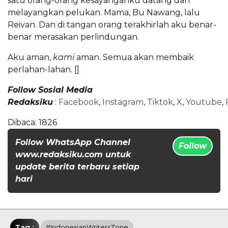
satu orang-orang kesayanganku datang dan
melayangkan pelukan. Mama, Bu Nawang, lalu
Reivan. Dan di tangan orang terakhirlah aku benar-
benar merasakan perlindungan.
Aku aman,
kami
aman. Semua akan membaik
perlahan-lahan. []
Follow Sosial Media
Redaksiku
:
Facebook
,
Instagram
,
Tiktok
,
X
,
Youtube
,
Dibaca:
1826
Follow WhatsApp Channel
Follow
www.redaksiku.com untuk
update berita terbaru setiap
hari
Tag :
#IndonesianWritersZone