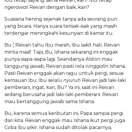
Ibu tetap sayang sama Reivan, kan? Ibu tetap
ngerawat
Reivan dengan baik, kan?
Suasana hening sejenak tanpa ada seorang pun
yang bicara. Hanya suara terisak-isak yang masih
terdengar meningkahi kesunyian di kamar itu.
Bu ¦ Reivan tahu Ibu marah, Ibu sakit hati. Reivan
minta maaf. Tapi, Bu, Ishana sekarang ini enggak
punya siapa-siapa lagi. Seandainya Alston mau
tanggung jawab, Reivan pasti rela
ninggalin
Ishana.
Pasti Reivan enggak akan ragu untuk pergi, sesuai
kemauan Ibu. Ibu selalu
nyuruh
Reivan jadi laki-laki
pemberani, ingat, kan, Bu? Ya ini, saat ini Reivan
sedang berusaha jadi laki-laki pemberani. Reivan
mau bertanggung jawab sama Ishana.
Bu, karena semua keributan ini, Papa sampai pergi
dari kita. Reivan enggak mau Ishana ikut pergi juga.
Coba Ibu pikir, Ishana sudah ditolak pacarnya,