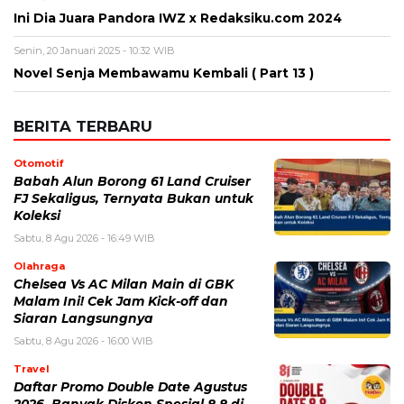
Ini Dia Juara Pandora IWZ x Redaksiku.com 2024
Senin, 20 Januari 2025 - 10:32 WIB
Novel Senja Membawamu Kembali ( Part 13 )
BERITA TERBARU
Otomotif
Babah Alun Borong 61 Land Cruiser
FJ Sekaligus, Ternyata Bukan untuk
Koleksi
Sabtu, 8 Agu 2026 - 16:49 WIB
Olahraga
Chelsea Vs AC Milan Main di GBK
Malam Ini! Cek Jam Kick-off dan
Siaran Langsungnya
Sabtu, 8 Agu 2026 - 16:00 WIB
Travel
Daftar Promo Double Date Agustus