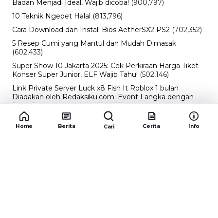
Badan Menjadi Ideal, Wajib dicoba!
(900,797)
10 Teknik Ngepet Halal
(813,796)
Cara Download dan Install Bios AetherSX2 PS2
(702,352)
5 Resep Cumi yang Mantul dan Mudah Dimasak
(602,433)
Super Show 10 Jakarta 2025: Cek Perkiraan Harga Tiket
Konser Super Junior, ELF Wajib Tahu!
(502,146)
Link Private Server Luck x8 Fish It Roblox 1 bulan
Diadakan oleh Redaksiku.com: Event Langka dengan
Drop Rate yang Melejit
(424,819)
10 Film Indonesia Tayang November 2024, Ada Film
Home
Berita
Cerita
Info
Cari
Wulan Guritno!
(352,096)
Promo Burger King Terbaru Januari 2026, Ini Detail
Paket Hematnya yang Bisa Kamu Nikmati
(341,747)
10 klub terbaik pes 2024 Sepanjang Sejarah
(54,014)
Redaksiku.com
Alamat : STC SENAYAN LT.4 ROOM 31-34 Jl. Asia