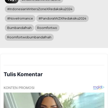
#IndonesianWritersZoneXRedaksiku2024
#novelromance
#PandoraIWZXRedaksiku2024
Bumbandafnah
Roomfortwo
Roomfortwobumbandafnah
Tulis Komentar