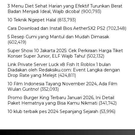
3 Menu Diet Sehat Harian yang Efektif Turunkan Berat
Badan Menjadi Ideal, Wajib dicoba!
(900,793)
10 Teknik Ngepet Halal
(813,793)
Cara Download dan Install Bios AetherSX2 PS2
(702,348)
5 Resep Cumi yang Mantul dan Mudah Dimasak
(602,419)
Super Show 10 Jakarta 2025: Cek Perkiraan Harga Tiket
Konser Super Junior, ELF Wajib Tahu!
(502,132)
Link Private Server Luck x8 Fish It Roblox 1 bulan
Diadakan oleh Redaksiku.com: Event Langka dengan
Drop Rate yang Melejit
(424,811)
10 Film Indonesia Tayang November 2024, Ada Film
Wulan Guritno!
(352,093)
Promo Burger King Terbaru Januari 2026, Ini Detail
Paket Hematnya yang Bisa Kamu Nikmati
(341,742)
10 klub terbaik pes 2024 Sepanjang Sejarah
(53,996)