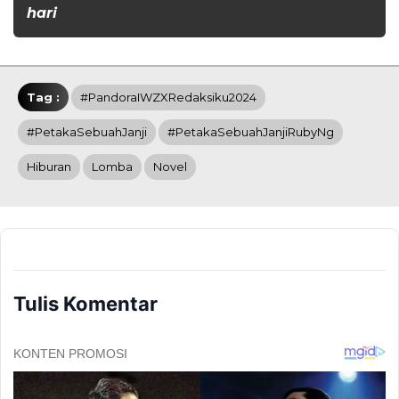
hari
Tag :
#PandoraIWZXRedaksiku2024
#PetakaSebuahJanji
#PetakaSebuahJanjiRubyNg
Hiburan
Lomba
Novel
Tulis Komentar