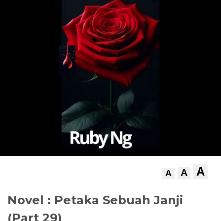
A
A
A
Novel : Petaka Sebuah Janji
(Part 29)