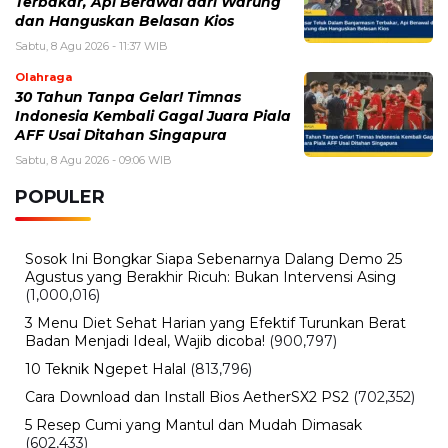
Sabtu, 8 Agustus 2026 - 11:37 WIB
Pasar Teluk Dalam Banjarmasin Terbakar, Api Berawal
dari Warung dan Hanguskan Belasan Kios
Jumat, 7 Agustus 2026 - 15:27 WIB
BPK Ungkap Cerita di Balik Tagihan Listrik Rumah
Dinas Parepare
Jumat, 7 Agustus 2026 - 15:20 WIB
BPK Ungkap Temuan Perjadin Dinkes Parepare, Ada
Apa?
BERITA TERBARU
Otomotif
Babah Alun Borong 61 Land Cruiser
FJ Sekaligus, Ternyata Bukan untuk
Koleksi
Sabtu, 8 Agu 2026 - 16:49 WIB