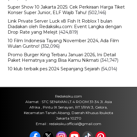
Olahraga
Chelsea Vs AC Milan Main di GBK
Malam Ini! Cek Jam Kick-off dan
Siaran Langsungnya
Sabtu, 8 Agu 2026 - 16:00 WIB
Travel
Daftar Promo Double Date Agustus
2026, Banyak Diskon Spesial 8.8 di
HokBen hingga Burger King ‎
Sabtu, 8 Agu 2026 - 14:50 WIB
Bencana
Pasar Teluk Dalam Banjarmasin
Terbakar, Api Berawal dari Warung
dan Hanguskan Belasan Kios
Sabtu, 8 Agu 2026 - 11:37 WIB
Olahraga
30 Tahun Tanpa Gelar! Timnas
Indonesia Kembali Gagal Juara Piala
AFF Usai Ditahan Singapura
Sabtu, 8 Agu 2026 - 09:06 WIB