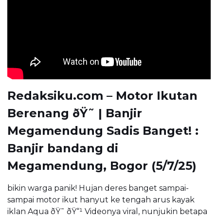
Redaksiku.com – Motor Ikutan
Berenang ðŸ˜­ | Banjir
Megamendung Sadis Banget! :
Banjir bandang di
Megamendung, Bogor (5/7/25)
bikin warga panik! Hujan deres banget sampai-
sampai motor ikut hanyut ke tengah arus kayak
iklan Aqua ðŸ˜­ ðŸ“¹ Videonya viral, nunjukin betapa