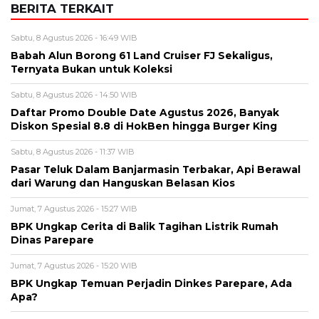
Alamat email tidak akan dipublikasikan. Kolom wajib ditandai *.
Komentar
*
Nama
*