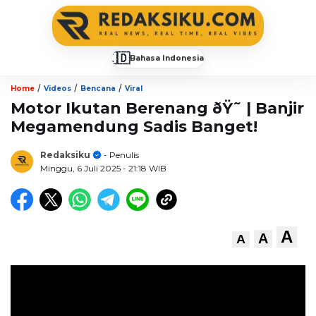
🇮🇩
Bahasa Indonesia
▼
/
/
/
Home
Videos
Bencana
Viral
Motor Ikutan Berenang ðŸ˜­ | Banjir
Megamendung Sadis Banget!
Redaksiku
- Penulis
Minggu, 6 Juli 2025
- 21:18 WIB
A
A
A